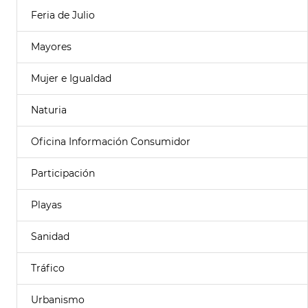
Feria de Julio
Mayores
Mujer e Igualdad
Naturia
Oficina Información Consumidor
Participación
Playas
Sanidad
Tráfico
Urbanismo