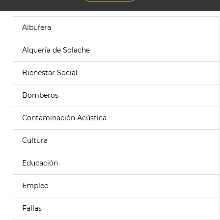
Albufera
Alquería de Solache
Bienestar Social
Bomberos
Contaminación Acústica
Cultura
Educación
Empleo
Fallas