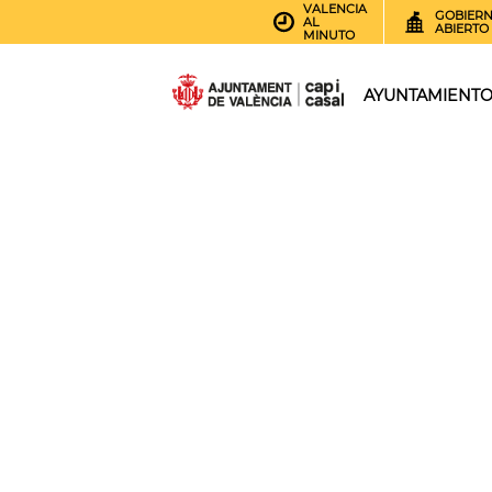
VALENCIA
GOBIER
AL
ABIERTO
MINUTO
AYUNTAMIENT