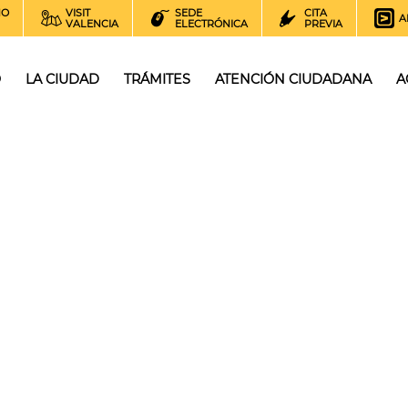
NO
VISIT
SEDE
CITA
A
VALENCIA
ELECTRÓNICA
PREVIA
O
LA CIUDAD
TRÁMITES
ATENCIÓN CIUDADANA
A