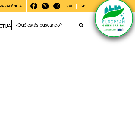
PPVALÈNCIA
VAL
CAS
CTUALIDAD