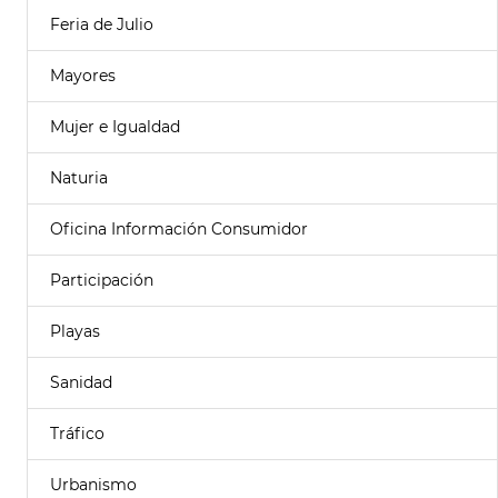
Feria de Julio
Mayores
Mujer e Igualdad
Naturia
Oficina Información Consumidor
Participación
Playas
Sanidad
Tráfico
Urbanismo