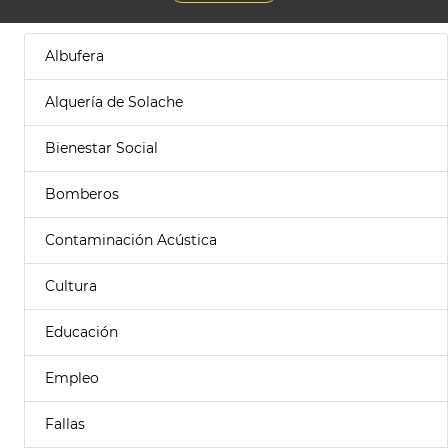
Albufera
Alquería de Solache
Bienestar Social
Bomberos
Contaminación Acústica
Cultura
Educación
Empleo
Fallas