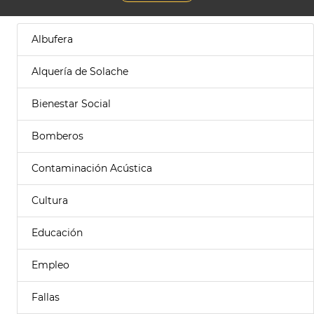
Albufera
Alquería de Solache
Bienestar Social
Bomberos
Contaminación Acústica
Cultura
Educación
Empleo
Fallas