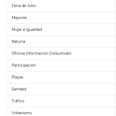
Feria de Julio
Mayores
Mujer e Igualdad
Naturia
Oficina Información Consumidor
Participación
Playas
Sanidad
Tráfico
Urbanismo