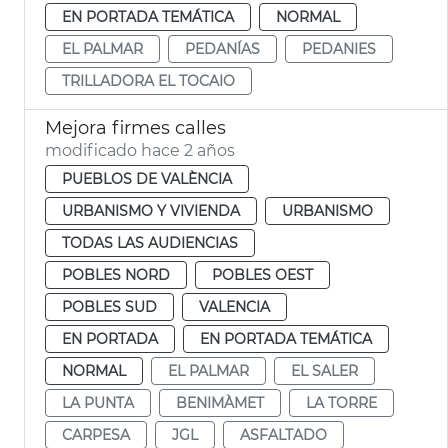
EN PORTADA TEMÁTICA
NORMAL
EL PALMAR
PEDANÍAS
PEDANIES
TRILLADORA EL TOCAIO
Mejora firmes calles
modificado hace 2 años
PUEBLOS DE VALÈNCIA
URBANISMO Y VIVIENDA
URBANISMO
TODAS LAS AUDIENCIAS
POBLES NORD
POBLES OEST
POBLES SUD
VALENCIA
EN PORTADA
EN PORTADA TEMÁTICA
NORMAL
EL PALMAR
EL SALER
LA PUNTA
BENIMÀMET
LA TORRE
CARPESA
JGL
ASFALTADO