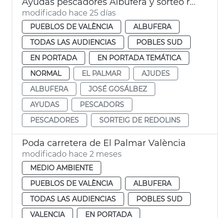
Ayudas pescadores Albufera y sorteo redondeles València
modificado hace 25 días
PUEBLOS DE VALÈNCIA
ALBUFERA
TODAS LAS AUDIENCIAS
POBLES SUD
EN PORTADA
EN PORTADA TEMÁTICA
NORMAL
EL PALMAR
AJUDES
ALBUFERA
JOSÉ GOSÁLBEZ
AYUDAS
PESCADORS
PESCADORES
SORTEIG DE REDOLINS
Poda carretera de El Palmar València
modificado hace 2 meses
MEDIO AMBIENTE
PUEBLOS DE VALÈNCIA
ALBUFERA
TODAS LAS AUDIENCIAS
POBLES SUD
VALENCIA
EN PORTADA