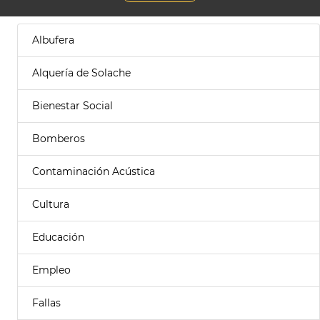
Albufera
Alquería de Solache
Bienestar Social
Bomberos
Contaminación Acústica
Cultura
Educación
Empleo
Fallas