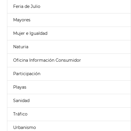
Feria de Julio
Mayores
Mujer e Igualdad
Naturia
Oficina Información Consumidor
Participación
Playas
Sanidad
Tráfico
Urbanismo