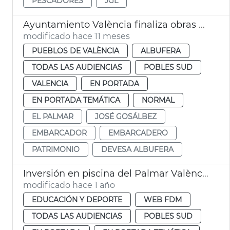
PESCADORES
JGL
Ayuntamiento València finaliza obras embarcadero El Palmar
modificado hace 11 meses
PUEBLOS DE VALÈNCIA
ALBUFERA
TODAS LAS AUDIENCIAS
POBLES SUD
VALENCIA
EN PORTADA
EN PORTADA TEMÁTICA
NORMAL
EL PALMAR
JOSÉ GOSÁLBEZ
EMBARCADOR
EMBARCADERO
PATRIMONIO
DEVESA ALBUFERA
Inversión en piscina del Palmar València
modificado hace 1 año
EDUCACIÓN Y DEPORTE
WEB FDM
TODAS LAS AUDIENCIAS
POBLES SUD