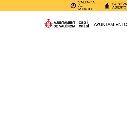
VALENCIA
GOBIER
AL
ABIERTO
MINUTO
AYUNTAMIENT