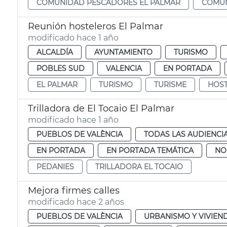
COMUNIDAD PESCADORES EL PALMAR
COMUN
Reunión hosteleros El Palmar
modificado hace 1 año
ALCALDÍA
AYUNTAMIENTO
TURISMO
POBLES SUD
VALENCIA
EN PORTADA
EL PALMAR
TURISMO
TURISME
HOST
Trilladora de El Tocaio El Palmar
modificado hace 1 año
PUEBLOS DE VALÈNCIA
TODAS LAS AUDIENCI
EN PORTADA
EN PORTADA TEMÁTICA
NO
PEDANIES
TRILLADORA EL TOCAIO
Mejora firmes calles
modificado hace 2 años
PUEBLOS DE VALÈNCIA
URBANISMO Y VIVIEN