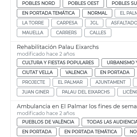
POBLES NORD
POBLES OEST
POBLES S
EN PORTADA TEMÁTICA
NORMAL
EL PAL
LA TORRE
CARPESA
JGL
ASFALTAD
MAUELLA
CARRERS
CALLES
Rehabilitación Palau Eixarchs
modificado hace 2 años
CULTURA Y FIESTAS POPULARES
URBANISMO Y
CIUTAT VELLA
VALENCIA
EN PORTADA
PROJECTE
EL PALMAR
AJUNTAMENT
JUAN GINER
PALAU DEL EIXARCHS
LICÈN
Ambulancia en El Palmar los fines de sem
modificado hace 2 años
PUEBLOS DE VALÈNCIA
TODAS LAS AUDIENCI
EN PORTADA
EN PORTADA TEMÁTICA
NO