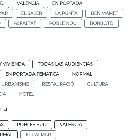
UD
VALENCIA
EN PORTADA
MAR
EL SALER
LA PUNTA
BENIMÀMET
O
ASFALTAT
POBLE NOU
BORBOTÓ
 VIVIENDA
TODAS LAS AUDIENCIAS
EN PORTADA TEMÁTICA
NORMAL
URBANISME
RESTAURACIÓ
CULTURA
CIA
HOTEL
ana
AS
POBLES SUD
VALENCIA
RMAL
EL PALMAR