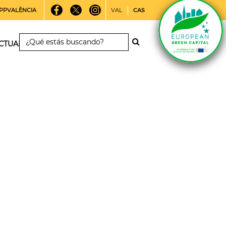
PPVALÈNCIA
VAL
CAS
CTUALIDAD