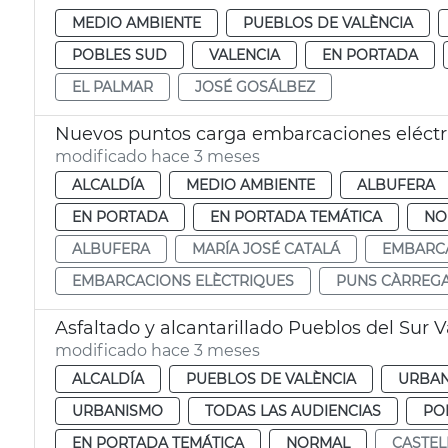
MEDIO AMBIENTE
PUEBLOS DE VALÈNCIA
POBLES SUD
VALENCIA
EN PORTADA
EL PALMAR
JOSÉ GOSÁLBEZ
Nuevos puntos carga embarcaciones eléctri
modificado hace 3 meses
ALCALDÍA
MEDIO AMBIENTE
ALBUFERA
EN PORTADA
EN PORTADA TEMÁTICA
NO
ALBUFERA
MARÍA JOSÉ CATALÁ
EMBARCA
EMBARCACIONS ELÈCTRIQUES
PUNS CÀRREG
Asfaltado y alcantarillado Pueblos del Sur 
modificado hace 3 meses
ALCALDÍA
PUEBLOS DE VALÈNCIA
URBAN
URBANISMO
TODAS LAS AUDIENCIAS
PO
EN PORTADA TEMÁTICA
NORMAL
CASTEL