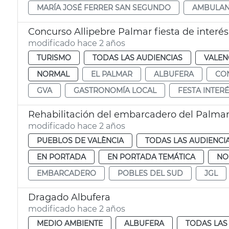
MARÍA JOSÉ FERRER SAN SEGUNDO
AMBULAN
Concurso Allipebre Palmar fiesta de interés 
modificado hace 2 años
TURISMO
TODAS LAS AUDIENCIAS
VALEN
NORMAL
EL PALMAR
ALBUFERA
CO
GVA
GASTRONOMÍA LOCAL
FESTA INTERÉ
Rehabilitación del embarcadero del Palma
modificado hace 2 años
PUEBLOS DE VALÈNCIA
TODAS LAS AUDIENCI
EN PORTADA
EN PORTADA TEMÁTICA
NO
EMBARCADERO
POBLES DEL SUD
JGL
Dragado Albufera
modificado hace 2 años
MEDIO AMBIENTE
ALBUFERA
TODAS LAS