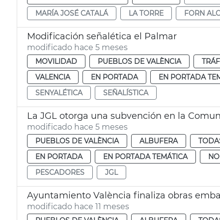
MARÍA JOSÉ CATALÁ
LA TORRE
FORN AL
Modificación señalética el Palmar
modificado hace 5 meses
MOVILIDAD
PUEBLOS DE VALÈNCIA
TRÁF
VALENCIA
EN PORTADA
EN PORTADA TE
SENYALÉTICA
SEÑALÍSTICA
La JGL otorga una subvención en la Comun
modificado hace 5 meses
PUEBLOS DE VALÈNCIA
ALBUFERA
TODAS
EN PORTADA
EN PORTADA TEMÁTICA
NO
PESCADORES
JGL
Ayuntamiento València finaliza obras emb
modificado hace 11 meses