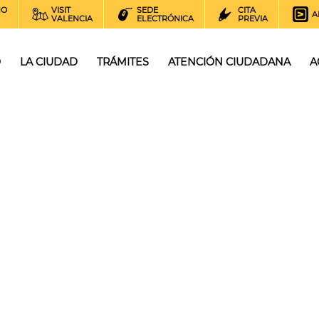
NO
VISIT
SEDE
CITA
A
VALENCIA
ELECTRÓNICA
PREVIA
O
LA CIUDAD
TRÁMITES
ATENCIÓN CIUDADANA
A