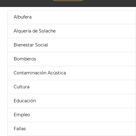
Albufera
Alquería de Solache
Bienestar Social
Bomberos
Contaminación Acústica
Cultura
Educación
Empleo
Fallas