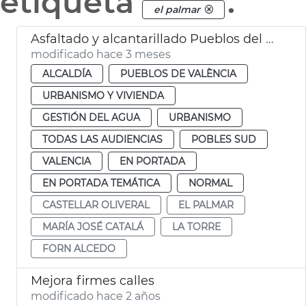
etiqueta
.
el palmar
Asfaltado y alcantarillado Pueblos del Sur València
modificado hace 3 meses
ALCALDÍA
PUEBLOS DE VALÈNCIA
URBANISMO Y VIVIENDA
GESTIÓN DEL AGUA
URBANISMO
TODAS LAS AUDIENCIAS
POBLES SUD
VALENCIA
EN PORTADA
EN PORTADA TEMÁTICA
NORMAL
CASTELLAR OLIVERAL
EL PALMAR
MARÍA JOSÉ CATALÁ
LA TORRE
FORN ALCEDO
Mejora firmes calles
modificado hace 2 años