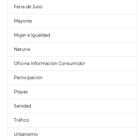
Feria de Julio
Mayores
Mujer e Igualdad
Naturia
Oficina Información Consumidor
Participación
Playas
Sanidad
Tráfico
Urbanismo