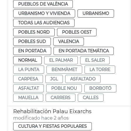
PUEBLOS DE VALÈNCIA
URBANISMO Y VIVIENDA
URBANISMO
TODAS LAS AUDIENCIAS
POBLES NORD
POBLES OEST
POBLES SUD
VALENCIA
EN PORTADA
EN PORTADA TEMÁTICA
NORMAL
EL PALMAR
EL SALER
LA PUNTA
BENIMÀMET
LA TORRE
CARPESA
JGL
ASFALTADO
ASFALTAT
POBLE NOU
BORBOTÓ
MAUELLA
CARRERS
CALLES
Rehabilitación Palau Eixarchs
modificado hace 2 años
CULTURA Y FIESTAS POPULARES