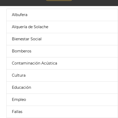
Albufera
Alquería de Solache
Bienestar Social
Bomberos
Contaminación Acústica
Cultura
Educación
Empleo
Fallas