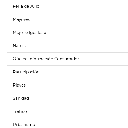
Feria de Julio
Mayores
Mujer e Igualdad
Naturia
Oficina Información Consumidor
Participación
Playas
Sanidad
Tráfico
Urbanismo