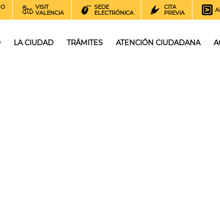
NO
VISIT
SEDE
CITA
A
VALENCIA
ELECTRÓNICA
PREVIA
O
LA CIUDAD
TRÁMITES
ATENCIÓN CIUDADANA
A