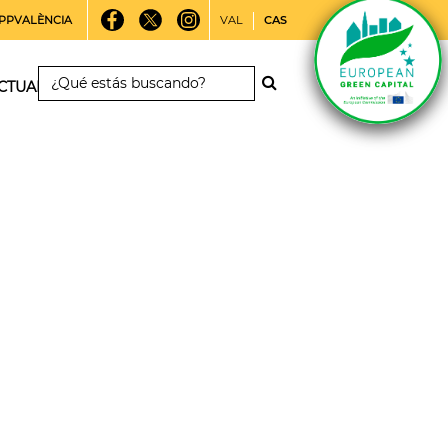
PPVALÈNCIA
VAL
CAS
CTUALIDAD