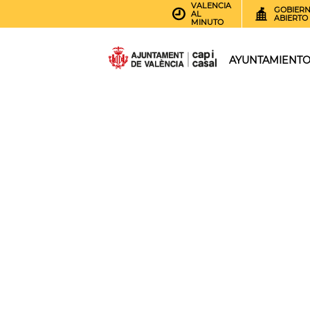
VALENCIA
GOBIER
AL
ABIERTO
MINUTO
AYUNTAMIENT