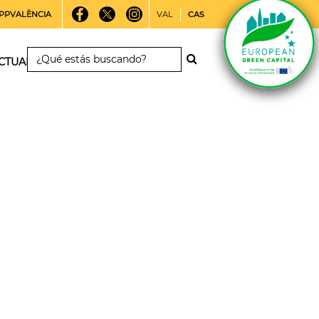
PPVALÈNCIA
VAL
CAS
CTUALIDAD