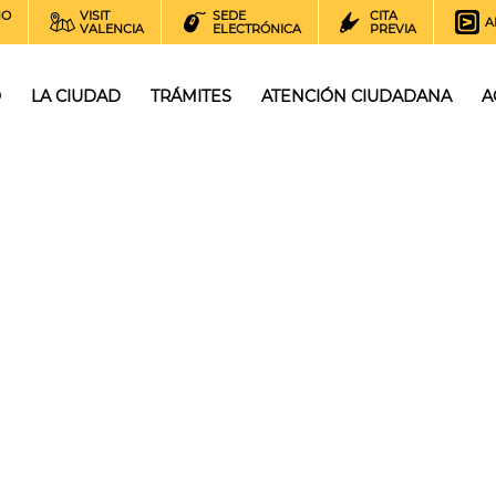
NO
VISIT
SEDE
CITA
A
VALENCIA
ELECTRÓNICA
PREVIA
O
LA CIUDAD
TRÁMITES
ATENCIÓN CIUDADANA
A