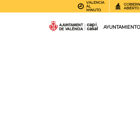
VALENCIA
GOBIER
AL
ABIERTO
MINUTO
AYUNTAMIENT