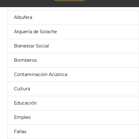
Albufera
Alquería de Solache
Bienestar Social
Bomberos
Contaminación Acústica
Cultura
Educación
Empleo
Fallas