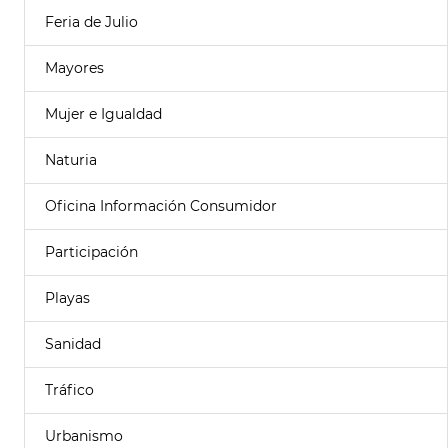
Feria de Julio
Mayores
Mujer e Igualdad
Naturia
Oficina Información Consumidor
Participación
Playas
Sanidad
Tráfico
Urbanismo