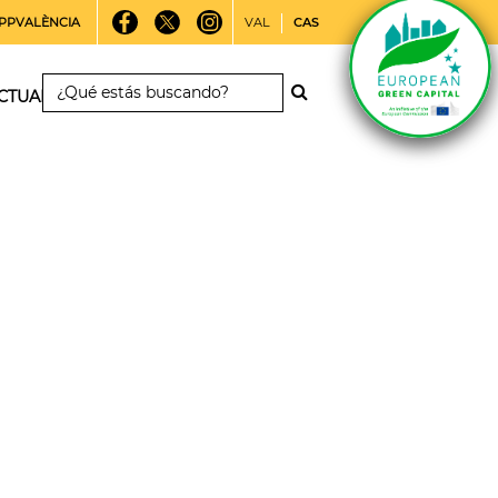
PPVALÈNCIA
VAL
CAS
CTUALIDAD