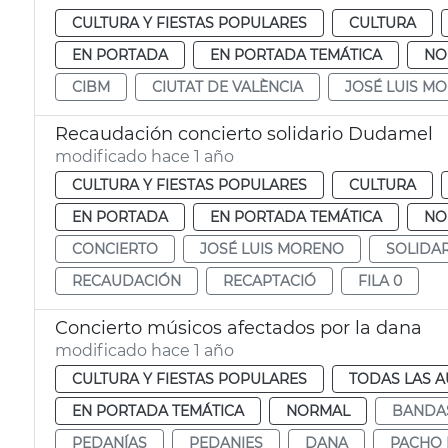
CULTURA Y FIESTAS POPULARES
CULTURA
EN PORTADA
EN PORTADA TEMÁTICA
NO
CIBM
CIUTAT DE VALÈNCIA
JOSÉ LUIS M
Recaudación concierto solidario Dudamel
modificado hace 1 año
CULTURA Y FIESTAS POPULARES
CULTURA
EN PORTADA
EN PORTADA TEMÁTICA
NO
CONCIERTO
JOSÉ LUIS MORENO
SOLIDAR
RECAUDACIÓN
RECAPTACIÓ
FILA 0
Concierto músicos afectados por la dana
modificado hace 1 año
CULTURA Y FIESTAS POPULARES
TODAS LAS A
EN PORTADA TEMÁTICA
NORMAL
BANDAS
PEDANÍAS
PEDANIES
DANA
PACHO 