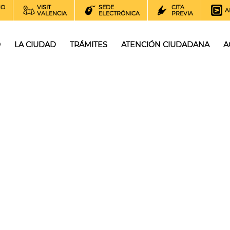
NO
VISIT
SEDE
CITA
A
VALENCIA
ELECTRÓNICA
PREVIA
O
LA CIUDAD
TRÁMITES
ATENCIÓN CIUDADANA
A