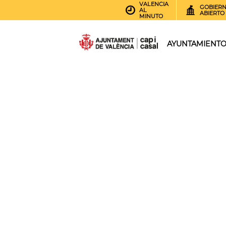
VALENCIA
GOBIER
AL
ABIERTO
MINUTO
AYUNTAMIENT