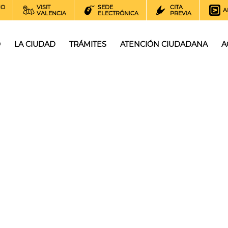
NO
VISIT
SEDE
CITA
A
VALENCIA
ELECTRÓNICA
PREVIA
O
LA CIUDAD
TRÁMITES
ATENCIÓN CIUDADANA
A