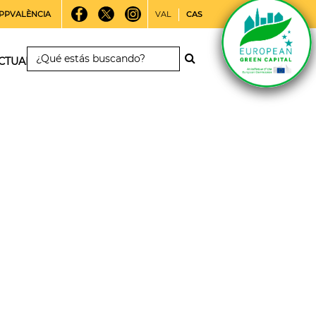
PPVALÈNCIA
VAL
CAS
CTUALIDAD