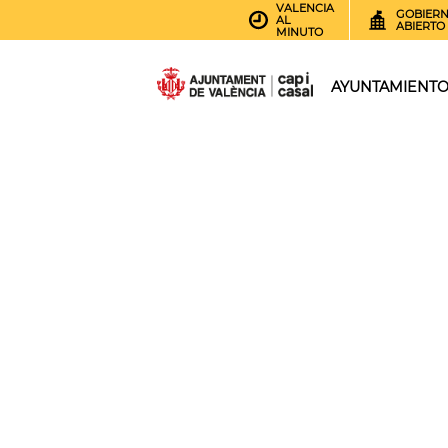
VALENCIA
GOBIER
AL
ABIERTO
MINUTO
AYUNTAMIENT