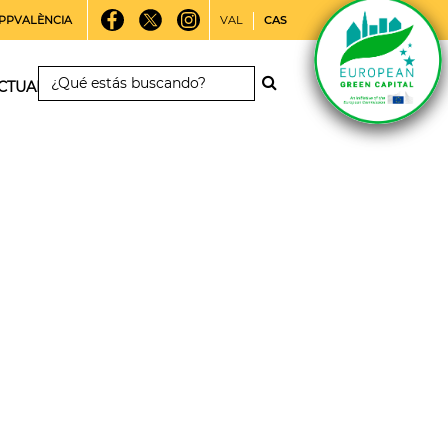
PPVALÈNCIA
VAL
CAS
CTUALIDAD