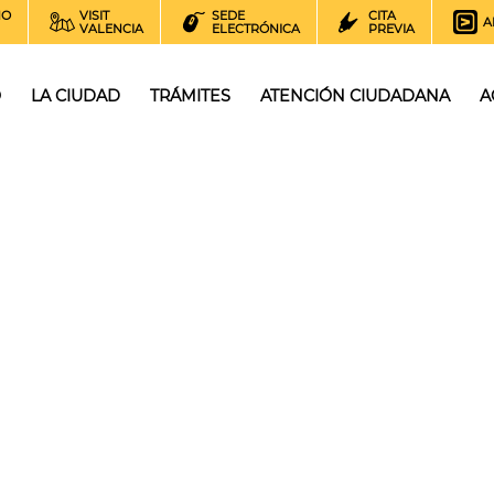
NO
VISIT
SEDE
CITA
A
VALENCIA
ELECTRÓNICA
PREVIA
O
LA CIUDAD
TRÁMITES
ATENCIÓN CIUDADANA
A