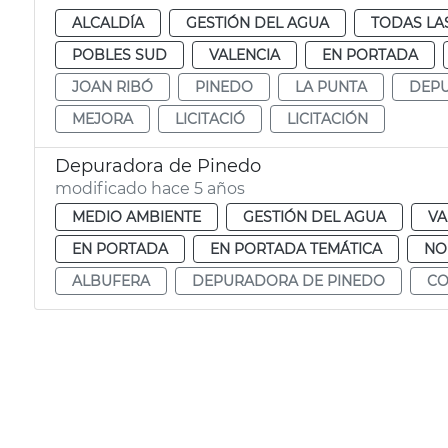
ALCALDÍA
GESTIÓN DEL AGUA
TODAS LA
POBLES SUD
VALENCIA
EN PORTADA
JOAN RIBÓ
PINEDO
LA PUNTA
DEPU
MEJORA
LICITACIÓ
LICITACIÓN
Depuradora de Pinedo
modificado hace 5 años
MEDIO AMBIENTE
GESTIÓN DEL AGUA
VA
EN PORTADA
EN PORTADA TEMÁTICA
NO
ALBUFERA
DEPURADORA DE PINEDO
CO