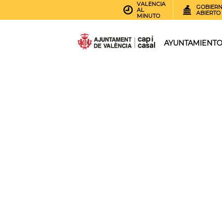
VALENCIA
GOBIER
AL
ABIERTO
MINUTO
AYUNTAMIENT