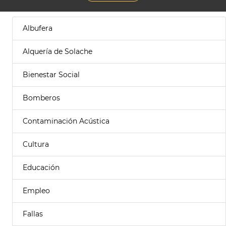
Albufera
Alquería de Solache
Bienestar Social
Bomberos
Contaminación Acústica
Cultura
Educación
Empleo
Fallas