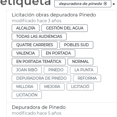
etiqueta
.
depuradora de pinedo
Licitación obras depuradora Pinedo
modificado hace 3 años
ALCALDÍA
GESTIÓN DEL AGUA
TODAS LAS AUDIENCIAS
QUATRE CARRERES
POBLES SUD
VALENCIA
EN PORTADA
EN PORTADA TEMÁTICA
NORMAL
JOAN RIBÓ
PINEDO
LA PUNTA
DEPURADORA DE PINEDO
REFORMA
MILLORA
MEJORA
LICITACIÓ
LICITACIÓN
Depuradora de Pinedo
modificado hace 5 años