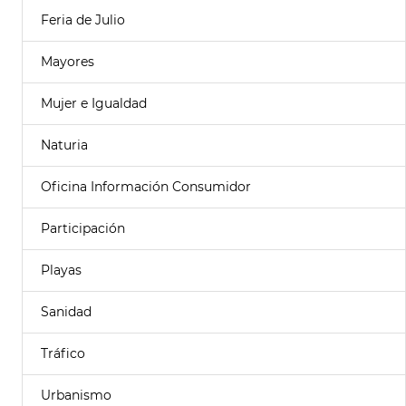
Feria de Julio
Mayores
Mujer e Igualdad
Naturia
Oficina Información Consumidor
Participación
Playas
Sanidad
Tráfico
Urbanismo