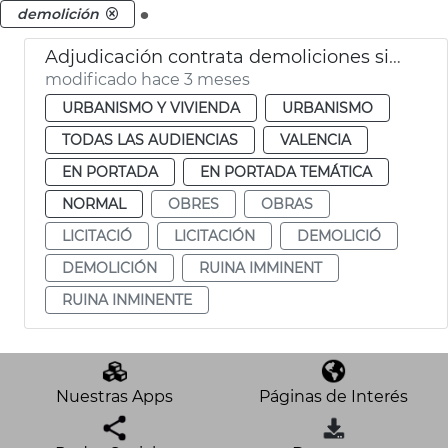
.
demolición
Adjudicación contrata demoliciones situaciones ruina inminente València
modificado hace 3 meses
URBANISMO Y VIVIENDA
URBANISMO
TODAS LAS AUDIENCIAS
VALENCIA
EN PORTADA
EN PORTADA TEMÁTICA
NORMAL
OBRES
OBRAS
LICITACIÓ
LICITACIÓN
DEMOLICIÓ
DEMOLICIÓN
RUINA IMMINENT
RUINA INMINENTE
Nuestras Apps
Páginas de Interés