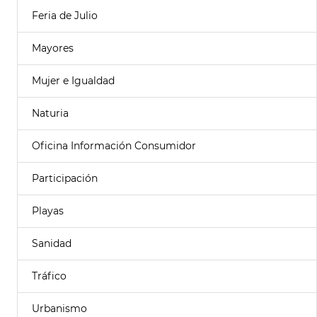
Feria de Julio
Mayores
Mujer e Igualdad
Naturia
Oficina Información Consumidor
Participación
Playas
Sanidad
Tráfico
Urbanismo