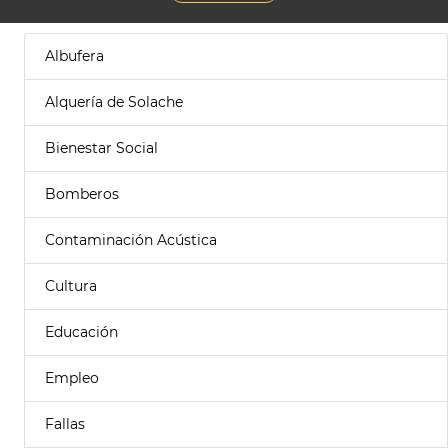
Albufera
Alquería de Solache
Bienestar Social
Bomberos
Contaminación Acústica
Cultura
Educación
Empleo
Fallas