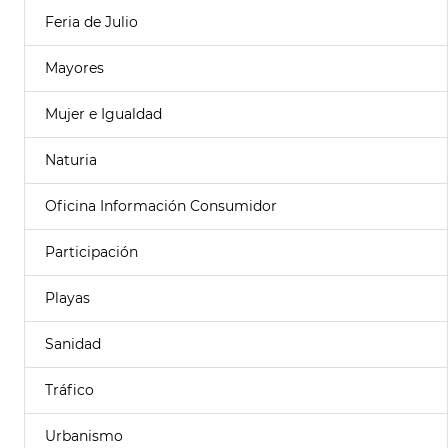
Feria de Julio
Mayores
Mujer e Igualdad
Naturia
Oficina Información Consumidor
Participación
Playas
Sanidad
Tráfico
Urbanismo