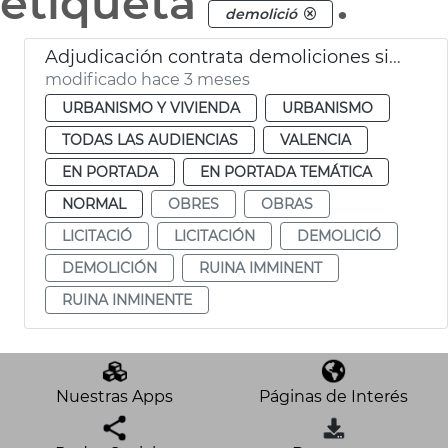
etiqueta
.
demolició
Adjudicación contrata demoliciones situaciones ruina inminente València
modificado hace 3 meses
URBANISMO Y VIVIENDA
URBANISMO
TODAS LAS AUDIENCIAS
VALENCIA
EN PORTADA
EN PORTADA TEMÁTICA
NORMAL
OBRES
OBRAS
LICITACIÓ
LICITACIÓN
DEMOLICIÓ
DEMOLICIÓN
RUINA IMMINENT
RUINA INMINENTE
Nuestras Apps
Páginas de Interés