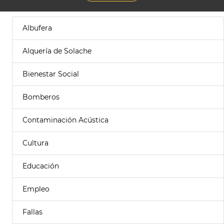
Albufera
Alquería de Solache
Bienestar Social
Bomberos
Contaminación Acústica
Cultura
Educación
Empleo
Fallas