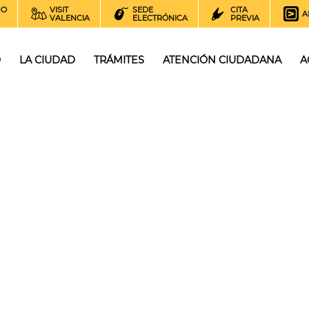
NO
VISIT
SEDE
CITA
A
VALENCIA
ELECTRÓNICA
PREVIA
O
LA CIUDAD
TRÁMITES
ATENCIÓN CIUDADANA
A