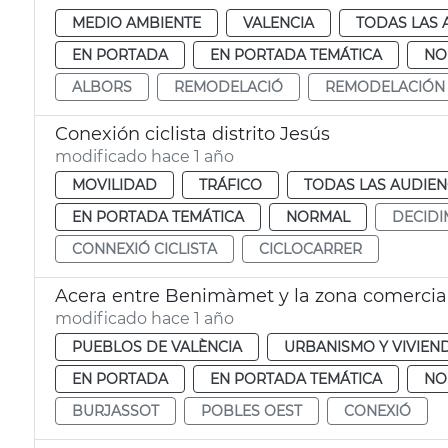
MEDIO AMBIENTE
VALENCIA
TODAS LAS 
EN PORTADA
EN PORTADA TEMÁTICA
NO
ALBORS
REMODELACIÓ
REMODELACIÓN
Conexión ciclista distrito Jesús
modificado hace 1 año
MOVILIDAD
TRÁFICO
TODAS LAS AUDIEN
EN PORTADA TEMÁTICA
NORMAL
DECIDI
CONNEXIÓ CICLISTA
CICLOCARRER
Acera entre Benimàmet y la zona comercial
modificado hace 1 año
PUEBLOS DE VALÈNCIA
URBANISMO Y VIVIEN
EN PORTADA
EN PORTADA TEMÁTICA
NO
BURJASSOT
POBLES OEST
CONEXIÓ