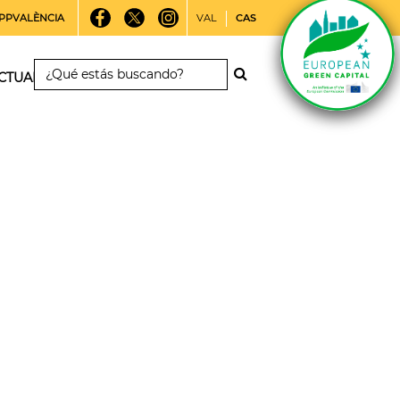
PPVALÈNCIA
VAL
CAS
CTUALIDAD