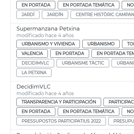
EN PORTADA
EN PORTADA TEMÁTICA
NO
JARDÍ
JARDÍN
CENTRE HISTÒRIC CAMPA
Supermanzana Petxina
modificado hace 4 años
URBANISMO Y VIVIENDA
URBANISMO
TO
VALENCIA
EN PORTADA
EN PORTADA TE
DECIDIMVLC
URBANISME TÀCTIC
URBANI
LA PETXINA
DecidimVLC
modificado hace 4 años
TRANSPARENCIA Y PARTICIPACIÓN
PARTICIPA
EN PORTADA
EN PORTADA TEMÁTICA
NO
PRESSUPOSTOS PARTICIPATIUS 2022
PRESUPUE