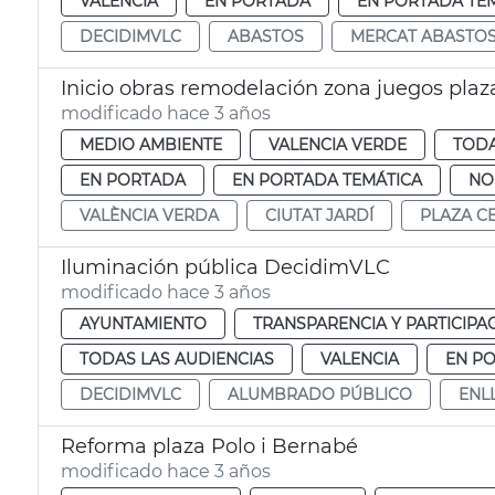
VALENCIA
EN PORTADA
EN PORTADA TE
DECIDIMVLC
ABASTOS
MERCAT ABASTO
Inicio obras remodelación zona juegos plaz
modificado hace 3 años
MEDIO AMBIENTE
VALENCIA VERDE
TODA
EN PORTADA
EN PORTADA TEMÁTICA
NO
VALÈNCIA VERDA
CIUTAT JARDÍ
PLAZA C
Iluminación pública DecidimVLC
modificado hace 3 años
AYUNTAMIENTO
TRANSPARENCIA Y PARTICIPA
TODAS LAS AUDIENCIAS
VALENCIA
EN P
DECIDIMVLC
ALUMBRADO PÚBLICO
ENL
Reforma plaza Polo i Bernabé
modificado hace 3 años