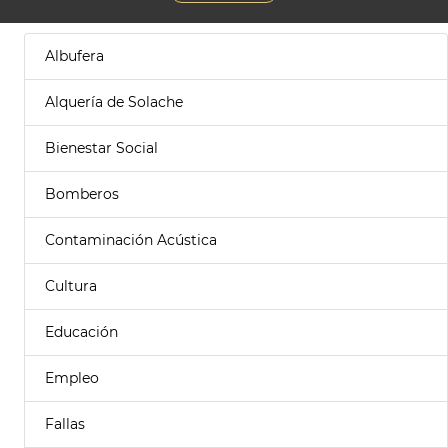
Albufera
Alquería de Solache
Bienestar Social
Bomberos
Contaminación Acústica
Cultura
Educación
Empleo
Fallas