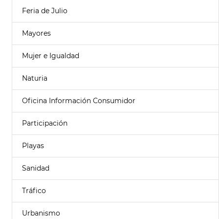
Feria de Julio
Mayores
Mujer e Igualdad
Naturia
Oficina Información Consumidor
Participación
Playas
Sanidad
Tráfico
Urbanismo