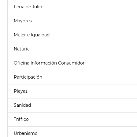
Feria de Julio
Mayores
Mujer e Igualdad
Naturia
Oficina Información Consumidor
Participación
Playas
Sanidad
Tráfico
Urbanismo