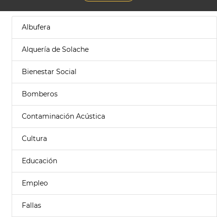
Albufera
Alquería de Solache
Bienestar Social
Bomberos
Contaminación Acústica
Cultura
Educación
Empleo
Fallas