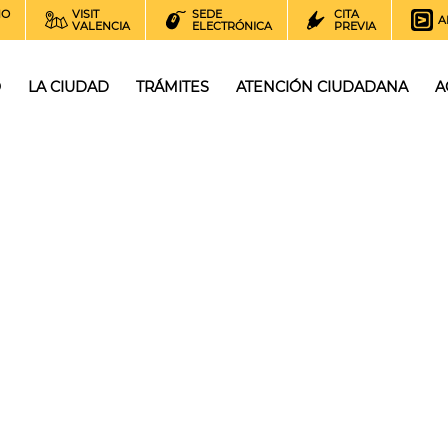
NO
VISIT
SEDE
CITA
A
VALENCIA
ELECTRÓNICA
PREVIA
O
LA CIUDAD
TRÁMITES
ATENCIÓN CIUDADANA
A