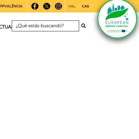
PPVALÈNCIA
VAL
CAS
CTUALIDAD