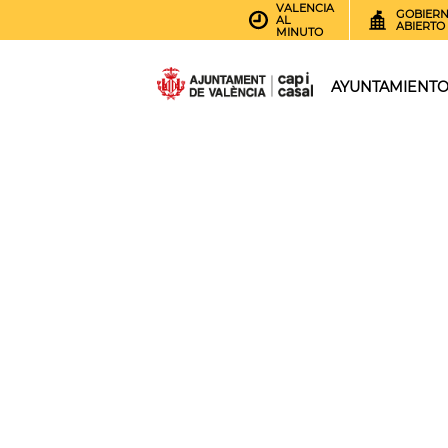
VALENCIA
GOBIER
AL
ABIERTO
MINUTO
AYUNTAMIENT