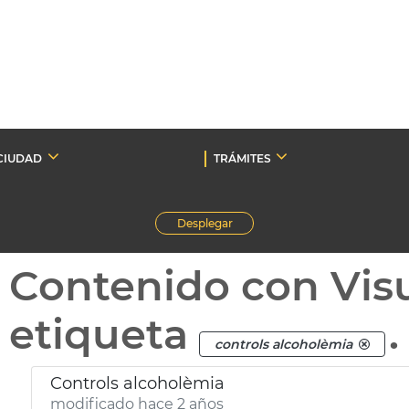
CIUDAD
TRÁMITES
Desplegar
Contenido con Vis
etiqueta
.
controls alcoholèmia
Controls alcoholèmia
modificado hace 2 años