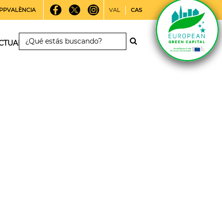
PPVALÈNCIA
VAL
CAS
CTUALIDAD