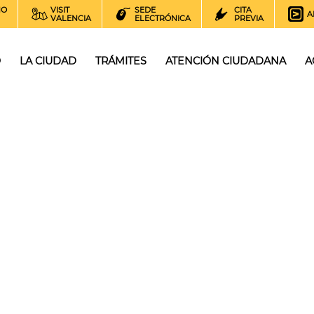
NO
VISIT
SEDE
CITA
A
VALENCIA
ELECTRÓNICA
PREVIA
O
LA CIUDAD
TRÁMITES
ATENCIÓN CIUDADANA
A