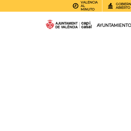
VALENCIA
GOBIER
AL
ABIERTO
MINUTO
AYUNTAMIENT