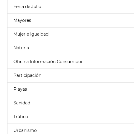
Feria de Julio
Mayores
Mujer e Igualdad
Naturia
Oficina Información Consumidor
Participación
Playas
Sanidad
Tráfico
Urbanismo