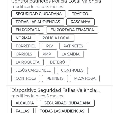
Control patinetes Policía Local València
modificado hace 3 meses
SEGURIDAD CIUDADANA
TRÁFICO
TODAS LAS AUDIENCIAS
RASCANYA
EN PORTADA
EN PORTADA TEMÁTICA
NORMAL
POLICÍA LOCAL
TORREFIEL
PLV
PATINETES
ORRIOLS
VMP
LA SAÏDIA
LA ROQUETA
BETERÓ
JESÚS CARBONELL
CONTROLES
CONTROLS
PETINETS
MLVA ROSA
Dispositivo Seguridad Fallas València 2026
modificado hace 5 meses
ALCALDÍA
SEGURIDAD CIUDADANA
FALLAS
TODAS LAS AUDIENCIAS