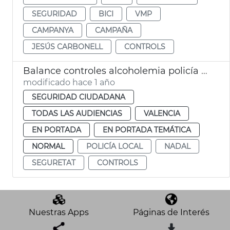
SEGURIDAD
BICI
VMP
CAMPANYA
CAMPAÑA
JESÚS CARBONELL
CONTROLS
Balance controles alcoholemia policía local València
modificado hace 1 año
SEGURIDAD CIUDADANA
TODAS LAS AUDIENCIAS
VALENCIA
EN PORTADA
EN PORTADA TEMÁTICA
NORMAL
POLICÍA LOCAL
NADAL
SEGURETAT
CONTROLS
Nuestras Apps
Páginas de Interés