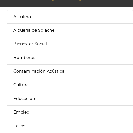
Albufera
Alquería de Solache
Bienestar Social
Bomberos
Contaminación Acústica
Cultura
Educación
Empleo
Fallas