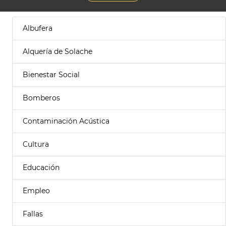
Albufera
Alquería de Solache
Bienestar Social
Bomberos
Contaminación Acústica
Cultura
Educación
Empleo
Fallas