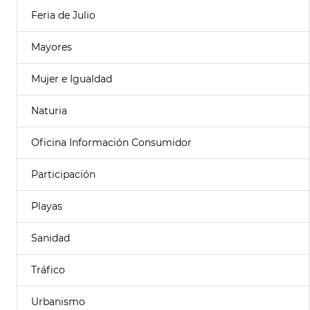
Feria de Julio
Mayores
Mujer e Igualdad
Naturia
Oficina Información Consumidor
Participación
Playas
Sanidad
Tráfico
Urbanismo