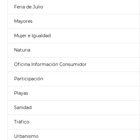
Feria de Julio
Mayores
Mujer e Igualdad
Naturia
Oficina Información Consumidor
Participación
Playas
Sanidad
Tráfico
Urbanismo