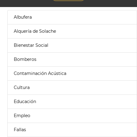
Albufera
Alquería de Solache
Bienestar Social
Bomberos
Contaminación Acústica
Cultura
Educación
Empleo
Fallas