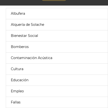
Albufera
Alquería de Solache
Bienestar Social
Bomberos
Contaminación Acústica
Cultura
Educación
Empleo
Fallas