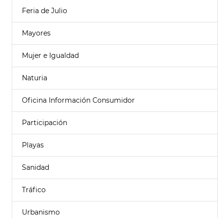
Feria de Julio
Mayores
Mujer e Igualdad
Naturia
Oficina Información Consumidor
Participación
Playas
Sanidad
Tráfico
Urbanismo