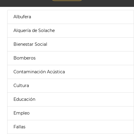
Albufera
Alquería de Solache
Bienestar Social
Bomberos
Contaminación Acústica
Cultura
Educación
Empleo
Fallas