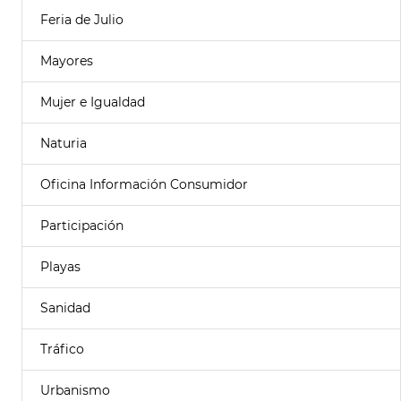
Feria de Julio
Mayores
Mujer e Igualdad
Naturia
Oficina Información Consumidor
Participación
Playas
Sanidad
Tráfico
Urbanismo