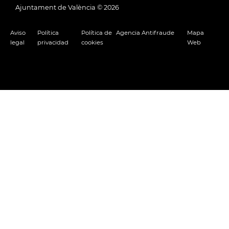
Ajuntament de València ©
2026
Aviso
Política
Política de
Agencia Antifraude
Mapa
legal
privacidad
cookies
Web