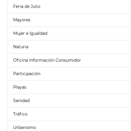
Feria de Julio
Mayores
Mujer e Igualdad
Naturia
Oficina Información Consumidor
Participación
Playas
Sanidad
Tráfico
Urbanismo