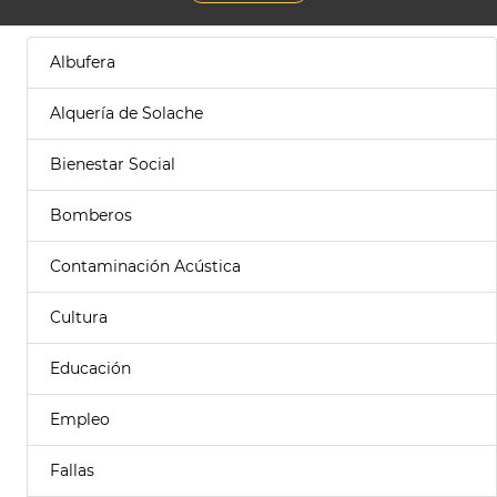
Albufera
Alquería de Solache
Bienestar Social
Bomberos
Contaminación Acústica
Cultura
Educación
Empleo
Fallas