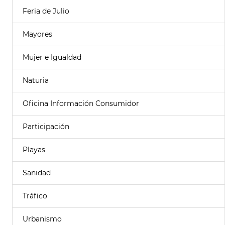
Feria de Julio
Mayores
Mujer e Igualdad
Naturia
Oficina Información Consumidor
Participación
Playas
Sanidad
Tráfico
Urbanismo