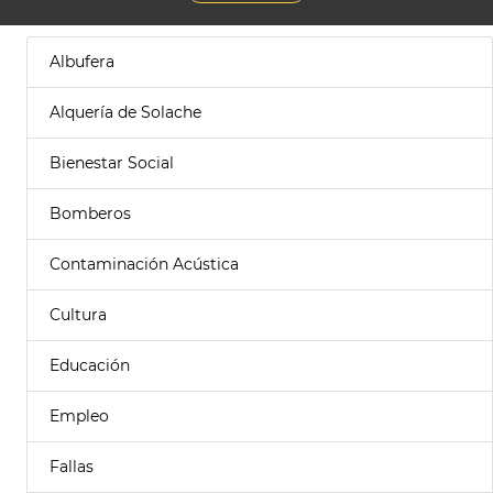
Albufera
Alquería de Solache
Bienestar Social
Bomberos
Contaminación Acústica
Cultura
Educación
Empleo
Fallas