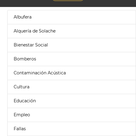
Albufera
Alquería de Solache
Bienestar Social
Bomberos
Contaminación Acústica
Cultura
Educación
Empleo
Fallas