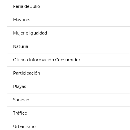
Feria de Julio
Mayores
Mujer e Igualdad
Naturia
Oficina Información Consumidor
Participación
Playas
Sanidad
Tráfico
Urbanismo