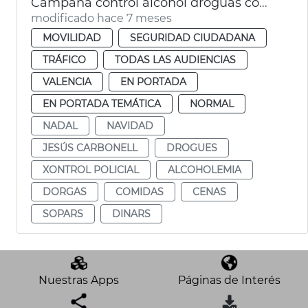
Campaña control alcohol droguas comidas empresa Navidad
modificado hace 7 meses
MOVILIDAD
SEGURIDAD CIUDADANA
TRÁFICO
TODAS LAS AUDIENCIAS
VALENCIA
EN PORTADA
EN PORTADA TEMÁTICA
NORMAL
NADAL
NAVIDAD
JESÚS CARBONELL
DROGUES
XONTROL POLICIAL
ALCOHOLEMIA
DORGAS
COMIDAS
CENAS
SOPARS
DINARS
Nuestras Apps
Páginas de Interés