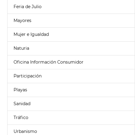
Feria de Julio
Mayores
Mujer e Igualdad
Naturia
Oficina Información Consumidor
Participación
Playas
Sanidad
Tráfico
Urbanismo