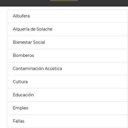
Albufera
Alquería de Solache
Bienestar Social
Bomberos
Contaminación Acústica
Cultura
Educación
Empleo
Fallas