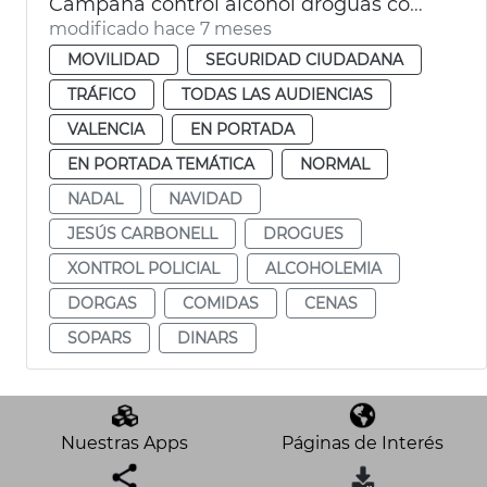
Campaña control alcohol droguas comidas empresa Navidad
modificado hace 7 meses
MOVILIDAD
SEGURIDAD CIUDADANA
TRÁFICO
TODAS LAS AUDIENCIAS
VALENCIA
EN PORTADA
EN PORTADA TEMÁTICA
NORMAL
NADAL
NAVIDAD
JESÚS CARBONELL
DROGUES
XONTROL POLICIAL
ALCOHOLEMIA
DORGAS
COMIDAS
CENAS
SOPARS
DINARS
Nuestras Apps
Páginas de Interés