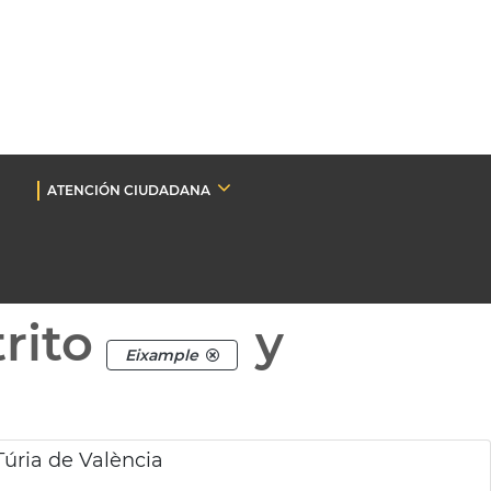
ATENCIÓN CIUDADANA
rito
y
Eixample
úria de València