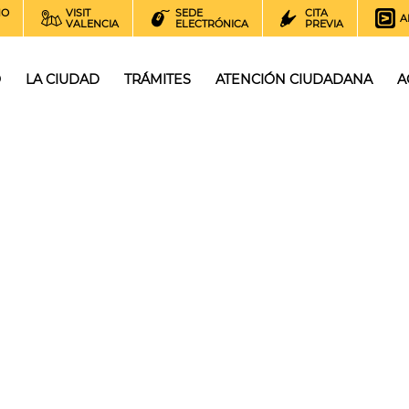
NO
VISIT
SEDE
CITA
A
VALENCIA
ELECTRÓNICA
PREVIA
O
LA CIUDAD
TRÁMITES
ATENCIÓN CIUDADANA
A