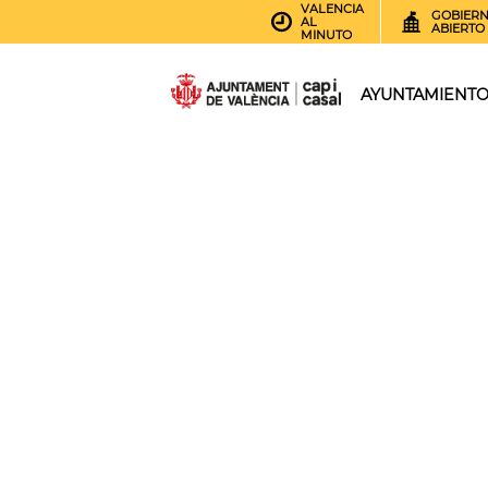
VALENCIA
GOBIER
AL
ABIERTO
MINUTO
AYUNTAMIENT