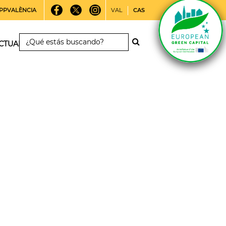
PPVALÈNCIA
VAL
CAS
CTUALIDAD