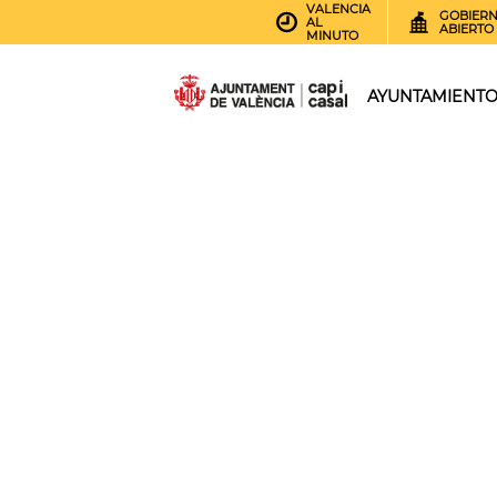
VALENCIA
GOBIER
AL
ABIERTO
MINUTO
AYUNTAMIENT