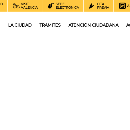
NO
VISIT
SEDE
CITA
A
VALENCIA
ELECTRÓNICA
PREVIA
O
LA CIUDAD
TRÁMITES
ATENCIÓN CIUDADANA
A