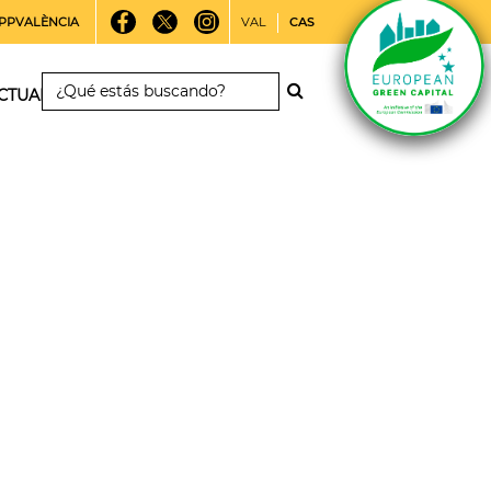
PPVALÈNCIA
VAL
CAS
CTUALIDAD