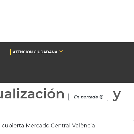
ATENCIÓN CIUDADANA
ualización
y
En portada
n cubierta Mercado Central València