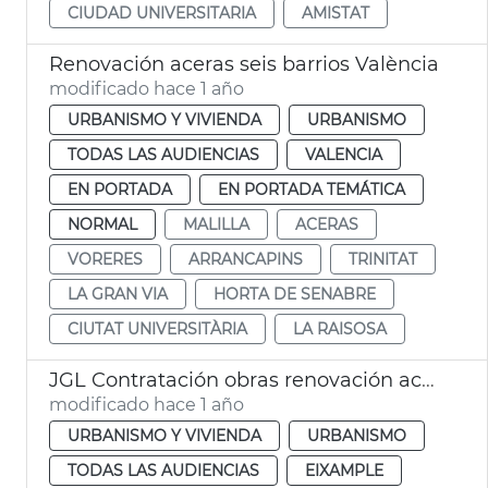
CIUDAD UNIVERSITARIA
AMISTAT
Renovación aceras seis barrios València
modificado hace 1 año
URBANISMO Y VIVIENDA
URBANISMO
TODAS LAS AUDIENCIAS
VALENCIA
EN PORTADA
EN PORTADA TEMÁTICA
NORMAL
MALILLA
ACERAS
VORERES
ARRANCAPINS
TRINITAT
LA GRAN VIA
HORTA DE SENABRE
CIUTAT UNIVERSITÀRIA
LA RAISOSA
JGL Contratación obras renovación aceras València
modificado hace 1 año
URBANISMO Y VIVIENDA
URBANISMO
TODAS LAS AUDIENCIAS
EIXAMPLE