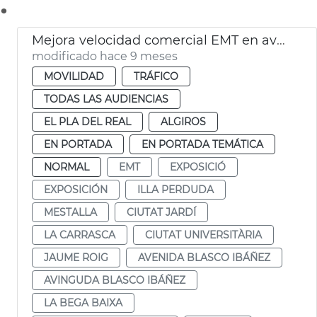
.
Mejora velocidad comercial EMT en avenida Blasco IBÁÑEZ València
modificado hace 9 meses
MOVILIDAD
TRÁFICO
TODAS LAS AUDIENCIAS
EL PLA DEL REAL
ALGIROS
EN PORTADA
EN PORTADA TEMÁTICA
NORMAL
EMT
EXPOSICIÓ
EXPOSICIÓN
ILLA PERDUDA
MESTALLA
CIUTAT JARDÍ
LA CARRASCA
CIUTAT UNIVERSITÀRIA
JAUME ROIG
AVENIDA BLASCO IBÁÑEZ
AVINGUDA BLASCO IBÁÑEZ
LA BEGA BAIXA