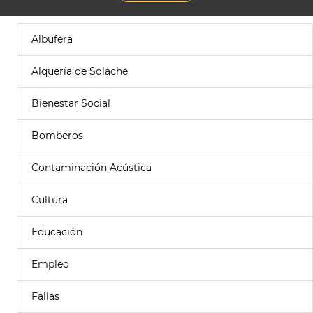
Albufera
Alquería de Solache
Bienestar Social
Bomberos
Contaminación Acústica
Cultura
Educación
Empleo
Fallas