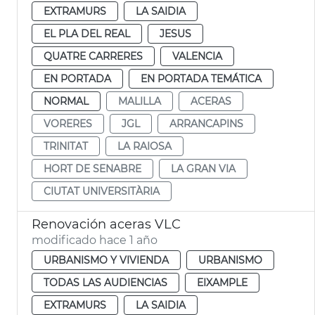
EXTRAMURS
LA SAIDIA
EL PLA DEL REAL
JESUS
QUATRE CARRERES
VALENCIA
EN PORTADA
EN PORTADA TEMÁTICA
NORMAL
MALILLA
ACERAS
VORERES
JGL
ARRANCAPINS
TRINITAT
LA RAIOSA
HORT DE SENABRE
LA GRAN VIA
CIUTAT UNIVERSITÀRIA
Renovación aceras VLC
modificado hace 1 año
URBANISMO Y VIVIENDA
URBANISMO
TODAS LAS AUDIENCIAS
EIXAMPLE
EXTRAMURS
LA SAIDIA