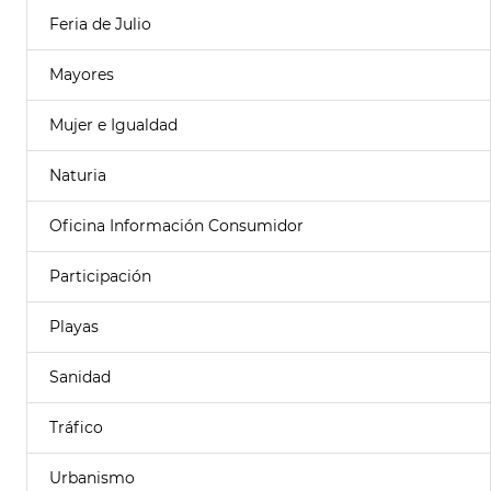
Feria de Julio
Mayores
Mujer e Igualdad
Naturia
Oficina Información Consumidor
Participación
Playas
Sanidad
Tráfico
Urbanismo