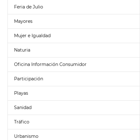
Feria de Julio
Mayores
Mujer e Igualdad
Naturia
Oficina Información Consumidor
Participación
Playas
Sanidad
Tráfico
Urbanismo