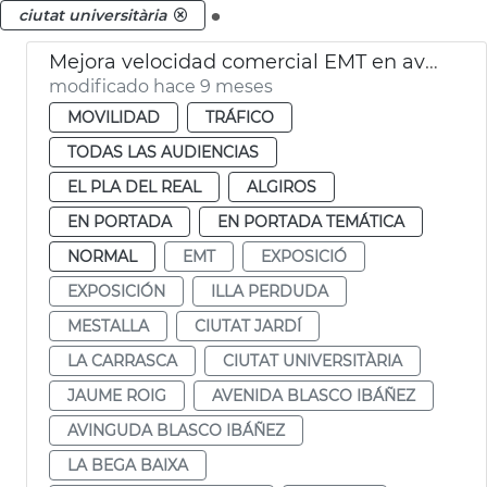
.
ciutat universitària
Mejora velocidad comercial EMT en avenida Blasco IBÁÑEZ València
modificado hace 9 meses
MOVILIDAD
TRÁFICO
TODAS LAS AUDIENCIAS
EL PLA DEL REAL
ALGIROS
EN PORTADA
EN PORTADA TEMÁTICA
NORMAL
EMT
EXPOSICIÓ
EXPOSICIÓN
ILLA PERDUDA
MESTALLA
CIUTAT JARDÍ
LA CARRASCA
CIUTAT UNIVERSITÀRIA
JAUME ROIG
AVENIDA BLASCO IBÁÑEZ
AVINGUDA BLASCO IBÁÑEZ
LA BEGA BAIXA