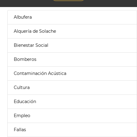
Albufera
Alquería de Solache
Bienestar Social
Bomberos
Contaminación Acústica
Cultura
Educación
Empleo
Fallas