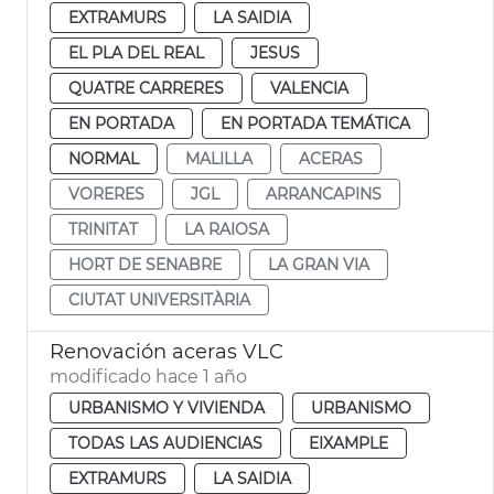
EXTRAMURS
LA SAIDIA
EL PLA DEL REAL
JESUS
QUATRE CARRERES
VALENCIA
EN PORTADA
EN PORTADA TEMÁTICA
NORMAL
MALILLA
ACERAS
VORERES
JGL
ARRANCAPINS
TRINITAT
LA RAIOSA
HORT DE SENABRE
LA GRAN VIA
CIUTAT UNIVERSITÀRIA
Renovación aceras VLC
modificado hace 1 año
URBANISMO Y VIVIENDA
URBANISMO
TODAS LAS AUDIENCIAS
EIXAMPLE
EXTRAMURS
LA SAIDIA