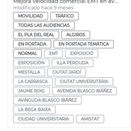
Mejora velocidad comercial EMT en avenida Blasco IBÁÑEZ València
modificado hace 9 meses
MOVILIDAD
TRÁFICO
TODAS LAS AUDIENCIAS
EL PLA DEL REAL
ALGIROS
EN PORTADA
EN PORTADA TEMÁTICA
NORMAL
EMT
EXPOSICIÓ
EXPOSICIÓN
ILLA PERDUDA
MESTALLA
CIUTAT JARDÍ
LA CARRASCA
CIUTAT UNIVERSITÀRIA
JAUME ROIG
AVENIDA BLASCO IBÁÑEZ
AVINGUDA BLASCO IBÁÑEZ
LA BEGA BAIXA
CIUDAD UNIVERSITARIA
AMISTAT