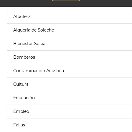
Albufera
Alquería de Solache
Bienestar Social
Bomberos
Contaminación Acústica
Cultura
Educación
Empleo
Fallas