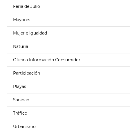
Feria de Julio
Mayores
Mujer e Igualdad
Naturia
Oficina Información Consumidor
Participación
Playas
Sanidad
Tráfico
Urbanismo