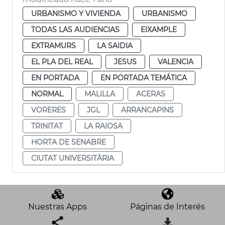
URBANISMO Y VIVIENDA
URBANISMO
TODAS LAS AUDIENCIAS
EIXAMPLE
EXTRAMURS
LA SAIDIA
EL PLA DEL REAL
JESUS
VALENCIA
EN PORTADA
EN PORTADA TEMÁTICA
NORMAL
MALILLA
ACERAS
VORERES
JGL
ARRANCAPINS
TRINITAT
LA RAIOSA
HORTA DE SENABRE
CIUTAT UNIVERSITÀRIA
Nuestras Apps
Páginas de Interés