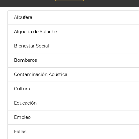
Albufera
Alquería de Solache
Bienestar Social
Bomberos
Contaminación Acústica
Cultura
Educación
Empleo
Fallas