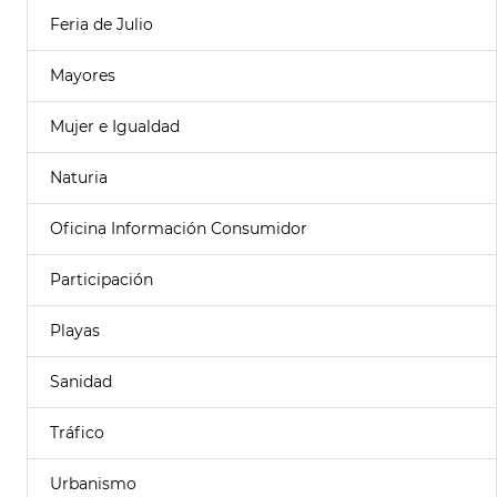
Feria de Julio
Mayores
Mujer e Igualdad
Naturia
Oficina Información Consumidor
Participación
Playas
Sanidad
Tráfico
Urbanismo