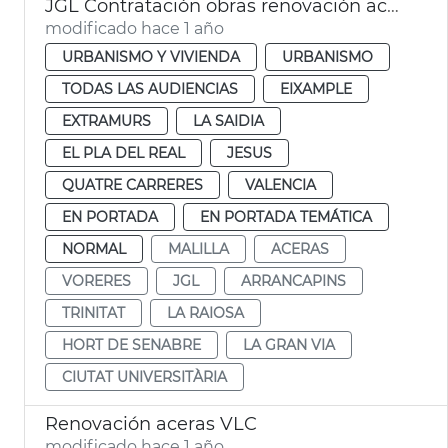
JGL Contratación obras renovación aceras València
modificado hace 1 año
URBANISMO Y VIVIENDA
URBANISMO
TODAS LAS AUDIENCIAS
EIXAMPLE
EXTRAMURS
LA SAIDIA
EL PLA DEL REAL
JESUS
QUATRE CARRERES
VALENCIA
EN PORTADA
EN PORTADA TEMÁTICA
NORMAL
MALILLA
ACERAS
VORERES
JGL
ARRANCAPINS
TRINITAT
LA RAIOSA
HORT DE SENABRE
LA GRAN VIA
CIUTAT UNIVERSITÀRIA
Renovación aceras VLC
modificado hace 1 año