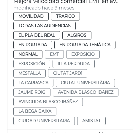
Mejora velocidad comercial EMT en avenida Blasco IBÁÑEZ València
modificado hace 9 meses
MOVILIDAD
TRÁFICO
TODAS LAS AUDIENCIAS
EL PLA DEL REAL
ALGIROS
EN PORTADA
EN PORTADA TEMÁTICA
NORMAL
EMT
EXPOSICIÓ
EXPOSICIÓN
ILLA PERDUDA
MESTALLA
CIUTAT JARDÍ
LA CARRASCA
CIUTAT UNIVERSITÀRIA
JAUME ROIG
AVENIDA BLASCO IBÁÑEZ
AVINGUDA BLASCO IBÁÑEZ
LA BEGA BAIXA
CIUDAD UNIVERSITARIA
AMISTAT