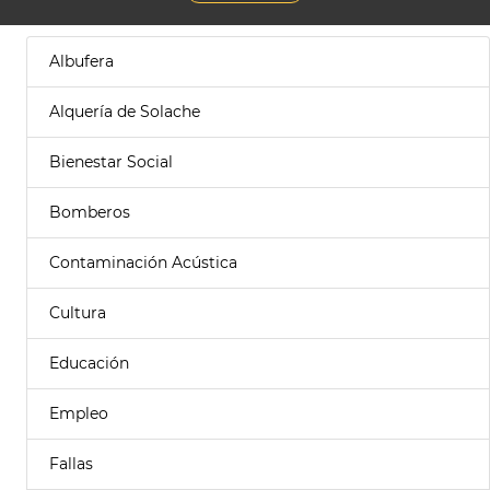
Albufera
Alquería de Solache
Bienestar Social
Bomberos
Contaminación Acústica
Cultura
Educación
Empleo
Fallas