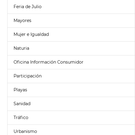
Feria de Julio
Mayores
Mujer e Igualdad
Naturia
Oficina Información Consumidor
Participación
Playas
Sanidad
Tráfico
Urbanismo