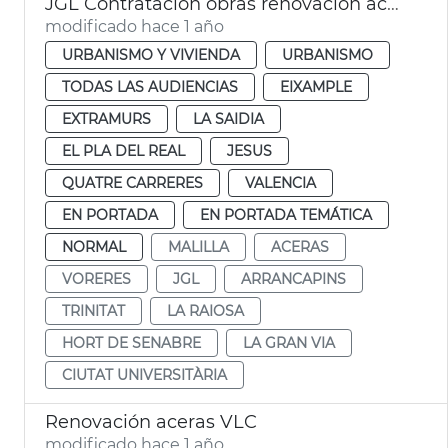
JGL Contratación obras renovación aceras València
modificado hace 1 año
URBANISMO Y VIVIENDA
URBANISMO
TODAS LAS AUDIENCIAS
EIXAMPLE
EXTRAMURS
LA SAIDIA
EL PLA DEL REAL
JESUS
QUATRE CARRERES
VALENCIA
EN PORTADA
EN PORTADA TEMÁTICA
NORMAL
MALILLA
ACERAS
VORERES
JGL
ARRANCAPINS
TRINITAT
LA RAIOSA
HORT DE SENABRE
LA GRAN VIA
CIUTAT UNIVERSITÀRIA
Renovación aceras VLC
modificado hace 1 año