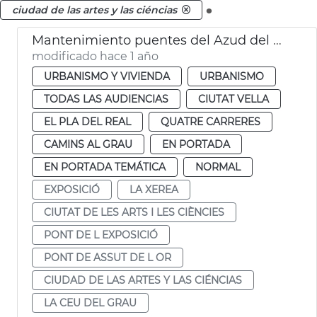
.
ciudad de las artes y las ciéncias
Mantenimiento puentes del Azud del Oro y de la Exposición València
modificado hace 1 año
URBANISMO Y VIVIENDA
URBANISMO
TODAS LAS AUDIENCIAS
CIUTAT VELLA
EL PLA DEL REAL
QUATRE CARRERES
CAMINS AL GRAU
EN PORTADA
EN PORTADA TEMÁTICA
NORMAL
EXPOSICIÓ
LA XEREA
CIUTAT DE LES ARTS I LES CIÈNCIES
PONT DE L EXPOSICIÓ
PONT DE ASSUT DE L OR
CIUDAD DE LAS ARTES Y LAS CIÉNCIAS
LA CEU DEL GRAU