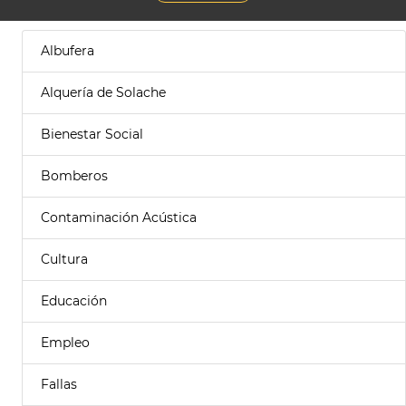
Albufera
Alquería de Solache
Bienestar Social
Bomberos
Contaminación Acústica
Cultura
Educación
Empleo
Fallas