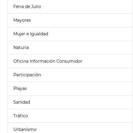
Feria de Julio
Mayores
Mujer e Igualdad
Naturia
Oficina Información Consumidor
Participación
Playas
Sanidad
Tráfico
Urbanismo