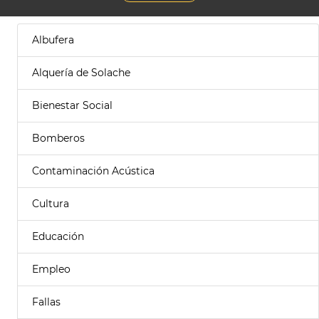
Albufera
Alquería de Solache
Bienestar Social
Bomberos
Contaminación Acústica
Cultura
Educación
Empleo
Fallas