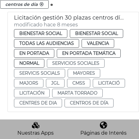
.
centros de día
Licitación gestión 30 plazas centros día titularidad privada
modificado hace 8 meses
BIENESTAR SOCIAL
BIENESTAR SOCIAL
TODAS LAS AUDIENCIAS
VALENCIA
EN PORTADA
EN PORTADA TEMÁTICA
NORMAL
SERVICIOS SOCIALES
SERVICIS SOCIALS
MAYORES
MAJORS
JGL
CMSS
LICITACIÓ
LICITACIÓN
MARTA TORRADO
CENTRES DE DIA
CENTROS DE DÍA
Nuestras Apps
Páginas de Interés