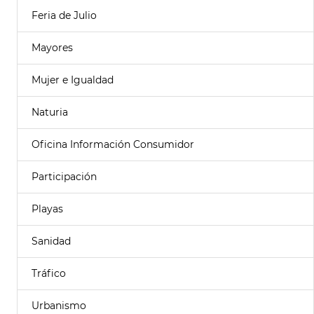
Feria de Julio
Mayores
Mujer e Igualdad
Naturia
Oficina Información Consumidor
Participación
Playas
Sanidad
Tráfico
Urbanismo