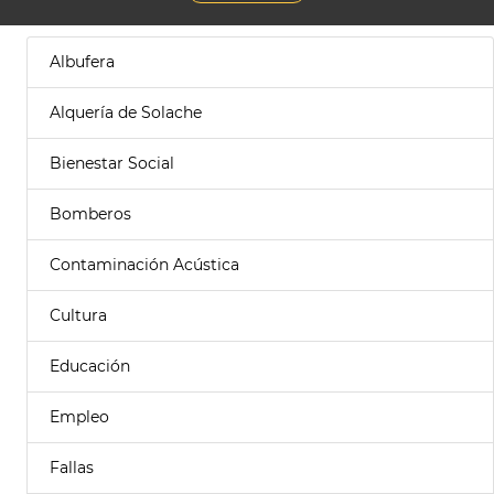
Albufera
Alquería de Solache
Bienestar Social
Bomberos
Contaminación Acústica
Cultura
Educación
Empleo
Fallas