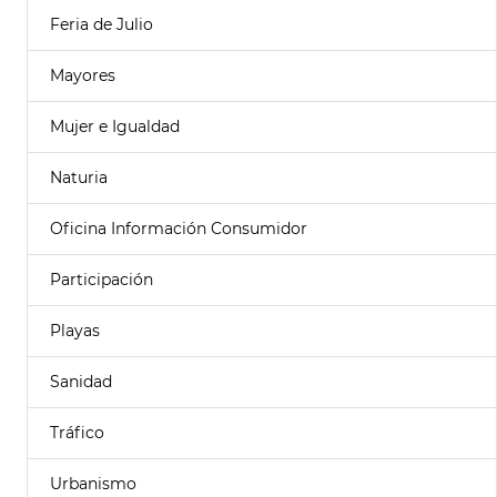
Feria de Julio
Mayores
Mujer e Igualdad
Naturia
Oficina Información Consumidor
Participación
Playas
Sanidad
Tráfico
Urbanismo