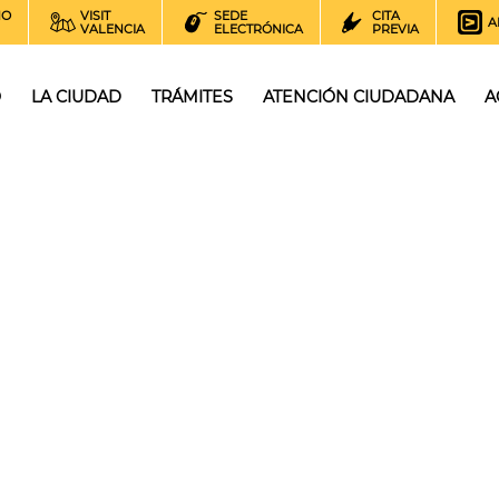
NO
VISIT
SEDE
CITA
A
VALENCIA
ELECTRÓNICA
PREVIA
O
LA CIUDAD
TRÁMITES
ATENCIÓN CIUDADANA
A