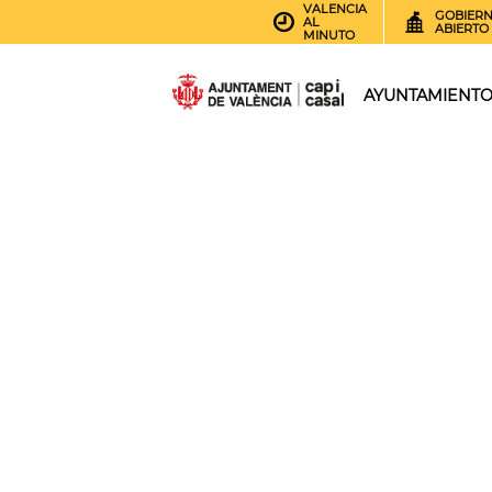
VALENCIA
GOBIER
AL
ABIERTO
MINUTO
AYUNTAMIENT