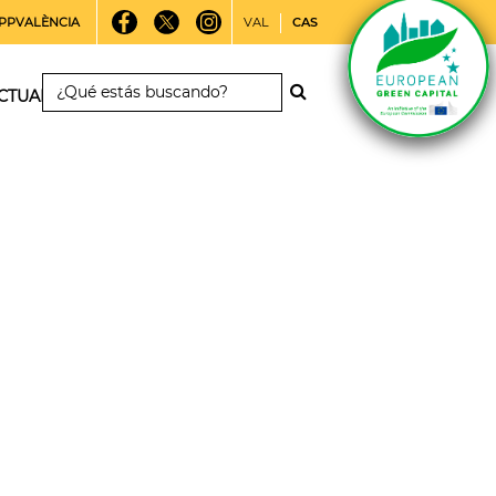
PPVALÈNCIA
VAL
CAS
CTUALIDAD