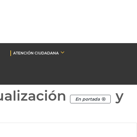
ATENCIÓN CIUDADANA
ualización
y
En portada