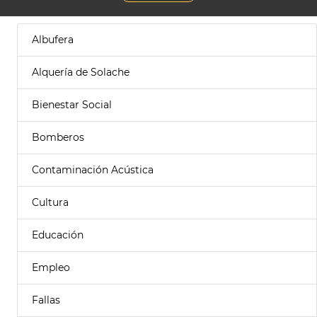
Albufera
Alquería de Solache
Bienestar Social
Bomberos
Contaminación Acústica
Cultura
Educación
Empleo
Fallas