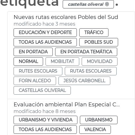
etiqueta
.
castellas oliveral
Nuevas rutas escolares Pobles del Sud
modificado hace 3 meses
EDUCACIÓN Y DEPORTE
TRÁFICO
TODAS LAS AUDIENCIAS
POBLES SUD
EN PORTADA
EN PORTADA TEMÁTICA
NORMAL
MOBILITAT
MOVILIDAD
RUTES ESCOLARS
RUTAS ESCOLARES
FORN ALCEDO
JESÚS CARBONELL
CASTELLAS OLIVERAL
Evaluación ambiental Plan Especial Castellar-l'Oliveral
modificado hace 8 meses
URBANISMO Y VIVIENDA
URBANISMO
TODAS LAS AUDIENCIAS
VALENCIA