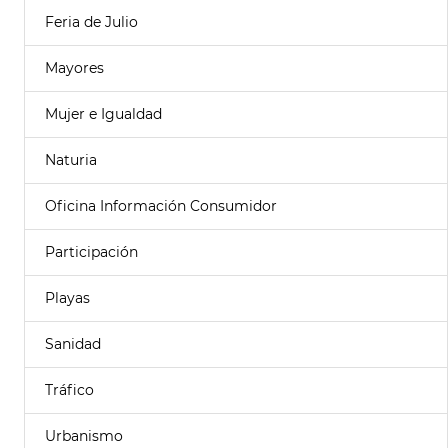
Feria de Julio
Mayores
Mujer e Igualdad
Naturia
Oficina Información Consumidor
Participación
Playas
Sanidad
Tráfico
Urbanismo