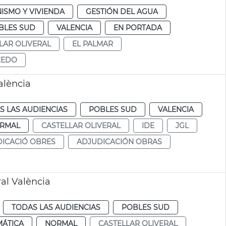
ISMO Y VIVIENDA
GESTIÓN DEL AGUA
BLES SUD
VALENCIA
EN PORTADA
LAR OLIVERAL
EL PALMAR
CEDO
alència
S LAS AUDIENCIAS
POBLES SUD
VALENCIA
RMAL
CASTELLAR OLIVERAL
IDE
JGL
ICACIÓ OBRES
ADJUDICACIÓN OBRAS
al València
TODAS LAS AUDIENCIAS
POBLES SUD
MÁTICA
NORMAL
CASTELLAR OLIVERAL