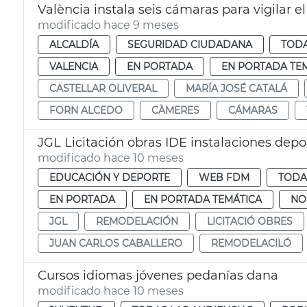
València instala seis cámaras para vigilar el
modificado hace 9 meses
ALCALDÍA
SEGURIDAD CIUDADANA
TODA
VALENCIA
EN PORTADA
EN PORTADA TE
CASTELLAR OLIVERAL
MARÍA JOSÉ CATALÁ
FORN ALCEDO
CÀMERES
CÁMARAS
JGL Licitación obras IDE instalaciones deport
modificado hace 10 meses
EDUCACIÓN Y DEPORTE
WEB FDM
TODA
EN PORTADA
EN PORTADA TEMÁTICA
NO
JGL
REMODELACIÓN
LICITACIÓ OBRES
JUAN CARLOS CABALLERO
REMODELACILÓ
Cursos idiomas jóvenes pedanías dana
modificado hace 10 meses