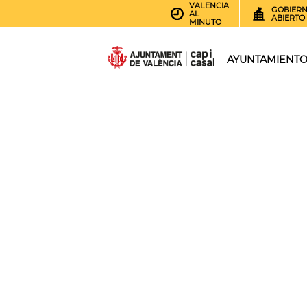
VALENCIA
GOBIER
AL
ABIERTO
MINUTO
AYUNTAMIENT