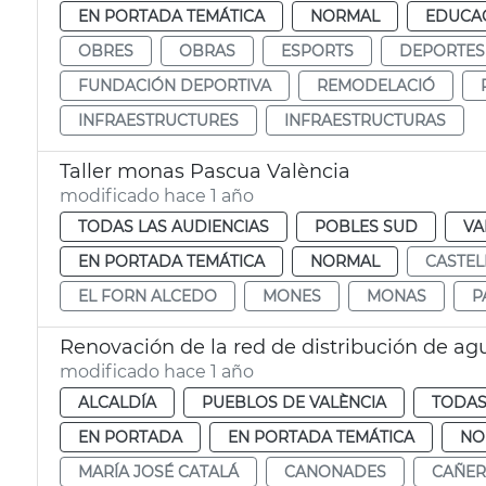
EN PORTADA TEMÁTICA
NORMAL
EDUCAC
OBRES
OBRAS
ESPORTS
DEPORTES
FUNDACIÓN DEPORTIVA
REMODELACIÓ
INFRAESTRUCTURES
INFRAESTRUCTURAS
Taller monas Pascua València
modificado hace 1 año
TODAS LAS AUDIENCIAS
POBLES SUD
VA
EN PORTADA TEMÁTICA
NORMAL
CASTEL
EL FORN ALCEDO
MONES
MONAS
P
Renovación de la red de distribución de agu
modificado hace 1 año
ALCALDÍA
PUEBLOS DE VALÈNCIA
TODAS
EN PORTADA
EN PORTADA TEMÁTICA
NO
MARÍA JOSÉ CATALÁ
CANONADES
CAÑER