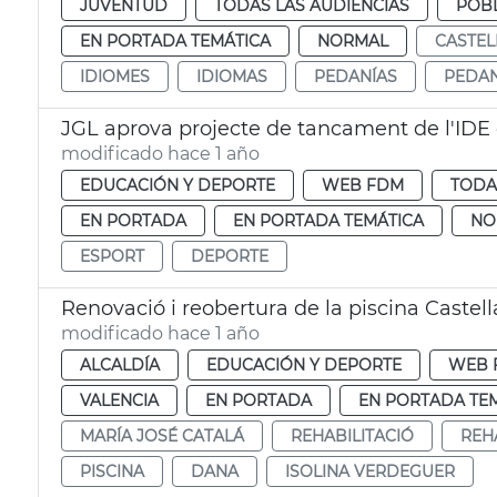
JUVENTUD
TODAS LAS AUDIENCIAS
POB
EN PORTADA TEMÁTICA
NORMAL
CASTEL
IDIOMES
IDIOMAS
PEDANÍAS
PEDAN
JGL aprova projecte de tancament de l'IDE d
modificado hace 1 año
EDUCACIÓN Y DEPORTE
WEB FDM
TODA
EN PORTADA
EN PORTADA TEMÁTICA
NO
ESPORT
DEPORTE
Renovació i reobertura de la piscina Castel
modificado hace 1 año
ALCALDÍA
EDUCACIÓN Y DEPORTE
WEB 
VALENCIA
EN PORTADA
EN PORTADA TE
MARÍA JOSÉ CATALÁ
REHABILITACIÓ
REH
PISCINA
DANA
ISOLINA VERDEGUER