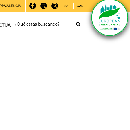
PPVALÈNCIA
VAL
CAS
CTUALIDAD