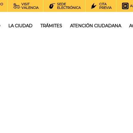
NO
VISIT
SEDE
CITA
A
VALENCIA
ELECTRÓNICA
PREVIA
O
LA CIUDAD
TRÁMITES
ATENCIÓN CIUDADANA
A