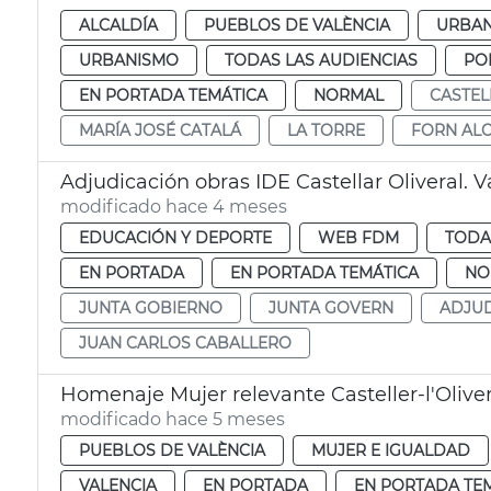
ALCALDÍA
PUEBLOS DE VALÈNCIA
URBAN
URBANISMO
TODAS LAS AUDIENCIAS
PO
EN PORTADA TEMÁTICA
NORMAL
CASTEL
MARÍA JOSÉ CATALÁ
LA TORRE
FORN AL
Adjudicación obras IDE Castellar Oliveral. V
modificado hace 4 meses
EDUCACIÓN Y DEPORTE
WEB FDM
TODA
EN PORTADA
EN PORTADA TEMÁTICA
NO
JUNTA GOBIERNO
JUNTA GOVERN
ADJUD
JUAN CARLOS CABALLERO
Homenaje Mujer relevante Casteller-l'Oliver
modificado hace 5 meses
PUEBLOS DE VALÈNCIA
MUJER E IGUALDAD
VALENCIA
EN PORTADA
EN PORTADA TE