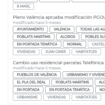
8 MARÇ
Pleno València aprueba modificación PGOU
modificado hace 5 meses
AYUNTAMIENTO
VALENCIA
TODAS LAS AU
POBLATS MARITIMS
ALGIROS
POBLES S
EN PORTADA TEMÁTICA
NORMAL
CASTEL
VIVIENDAS
JUAN GINER
HABITATGES
Cambio uso residencial parcelas Telefónica
modificado hace 5 meses
PUEBLOS DE VALÈNCIA
URBANISMO Y VIVIEN
EL PLA DEL REAL
POBLATS MARITIMS
AL
EN PORTADA
EN PORTADA TEMÁTICA
NO
URBANISME
VIVIENDAS
HABITATGES