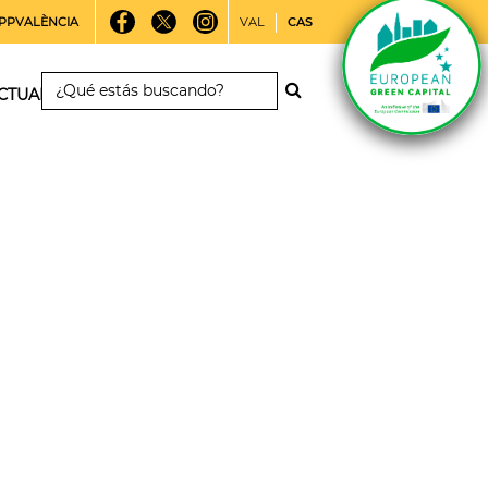
PPVALÈNCIA
VAL
CAS
CTUALIDAD