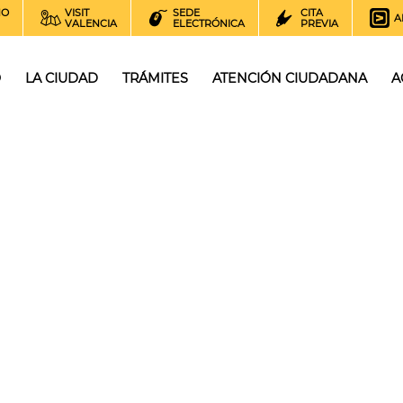
NO
VISIT
SEDE
CITA
A
VALENCIA
ELECTRÓNICA
PREVIA
O
LA CIUDAD
TRÁMITES
ATENCIÓN CIUDADANA
A