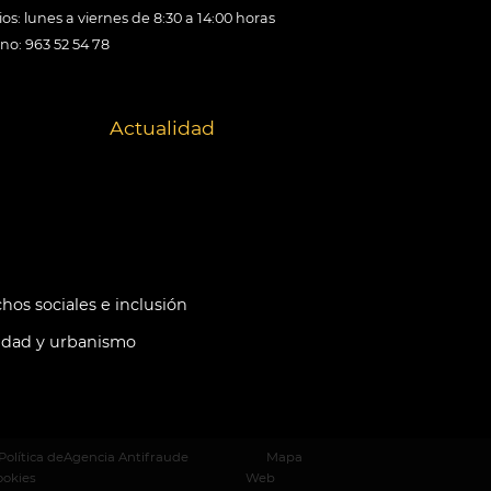
os: lunes a viernes de 8:30 a 14:00 horas
ono: 963 52 54 78
Actualidad
hos sociales e inclusión
idad y urbanismo
Política de
Agencia Antifraude
Mapa
ookies
Web