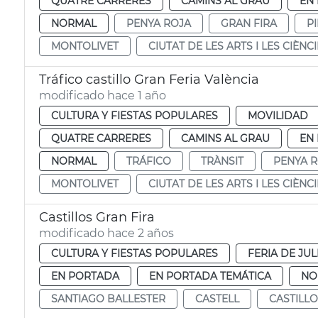
QUATRE CARRERES
CAMINS AL GRAU
EN
NORMAL
PENYA ROJA
GRAN FIRA
P
MONTOLIVET
CIUTAT DE LES ARTS I LES CIÈNC
Tráfico castillo Gran Feria València
modificado hace 1 año
CULTURA Y FIESTAS POPULARES
MOVILIDAD
QUATRE CARRERES
CAMINS AL GRAU
EN
NORMAL
TRÁFICO
TRÀNSIT
PENYA 
MONTOLIVET
CIUTAT DE LES ARTS I LES CIÈNC
Castillos Gran Fira
modificado hace 2 años
CULTURA Y FIESTAS POPULARES
FERIA DE JUL
EN PORTADA
EN PORTADA TEMÁTICA
NO
SANTIAGO BALLESTER
CASTELL
CASTILLO