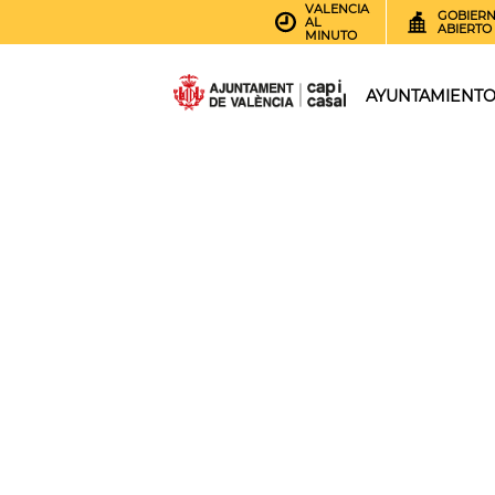
VALENCIA
GOBIER
AL
ABIERTO
MINUTO
AYUNTAMIENT