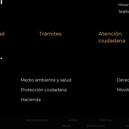
Horari
Teléf
ad
Trámites
Atención
ciudadana
.
Medio ambiente y salud
Derec
Protección ciudadana
Movil
Hacienda
Accesibilidad
Aviso
Política
legal
privacidad
c