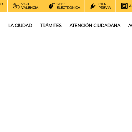
NO
VISIT
SEDE
CITA
A
VALENCIA
ELECTRÓNICA
PREVIA
O
LA CIUDAD
TRÁMITES
ATENCIÓN CIUDADANA
A