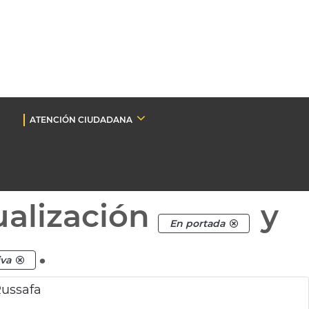
ATENCIÓN CIUDADANA
ualización
y
En portada
.
iva
Russafa