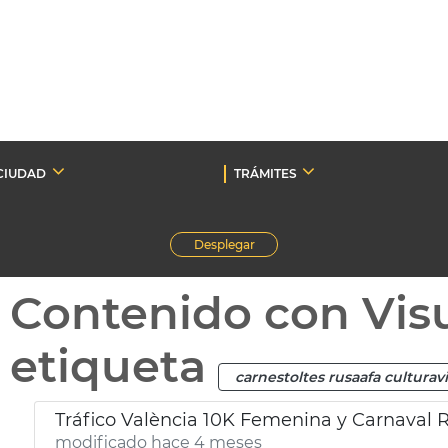
CIUDAD
TRÁMITES
Desplegar
Contenido con Vis
etiqueta
carnestoltes rusaafa culturav
Tráfico València 10K Femenina y Carnaval 
modificado hace 4 meses