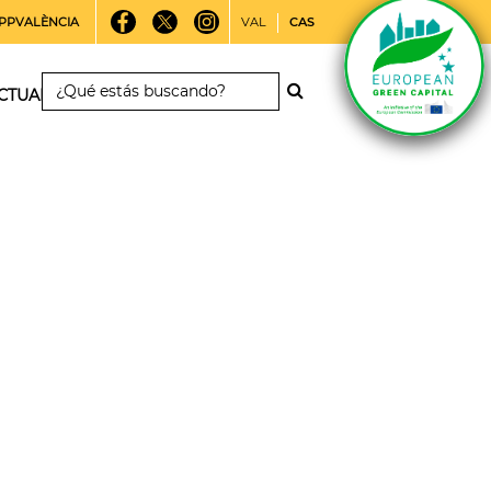
PPVALÈNCIA
VAL
CAS
CTUALIDAD