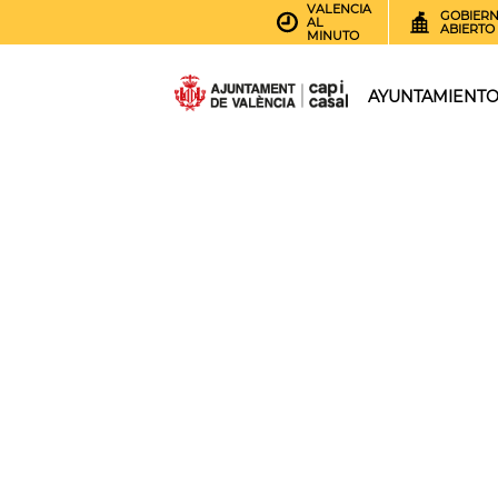
VALENCIA
GOBIER
AL
ABIERTO
MINUTO
AYUNTAMIENT