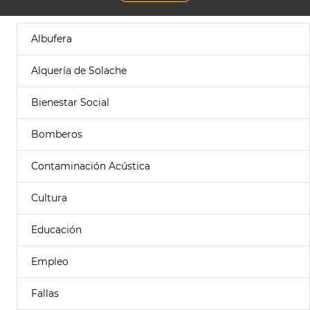
Albufera
Alquería de Solache
Bienestar Social
Bomberos
Contaminación Acústica
Cultura
Educación
Empleo
Fallas