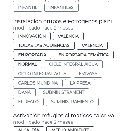
INFANTIL
INFANTILES
Instalación grupos electrógenos plantas potabilizadoras Presa Realó València
modificado hace 2 meses
INNOVACIÓN
VALENCIA
TODAS LAS AUDIENCIAS
VALENCIA
EN PORTADA
EN PORTADA TEMÁTICA
NORMAL
CICLE INTEGRAL AIGUA
CICLO INTEGRAL AGUA
EMIVASA
CARLOS MUNDINA
LA PRESA
DANA
SUBMINISTRAMENT
EL REALÓ
SUMINISTRAMIENTO
Activación refugios climáticos calor València
modificado hace 2 meses
ALCALDÍA
MEDIO AMBIENTE