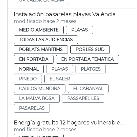
Instalación pasarelas playas València
modificado hace 2 meses
MEDIO AMBIENTE
PLAYAS
TODAS LAS AUDIENCIAS
POBLATS MARITIMS
POBLES SUD
EN PORTADA
EN PORTADA TEMÁTICA
NORMAL
PLAYAS
PLATGES
PINEDO
EL SALER
CARLOS MUNDINA
EL CABANYAL
LA MALVA ROSA
PASSAREL LES
PASARELAS
Energía gratuita 12 hogares vulnerables comunidades energéticas València
modificado hace 2 meses