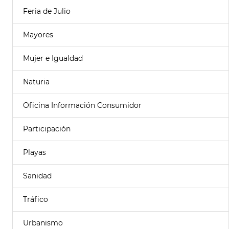
Feria de Julio
Mayores
Mujer e Igualdad
Naturia
Oficina Información Consumidor
Participación
Playas
Sanidad
Tráfico
Urbanismo