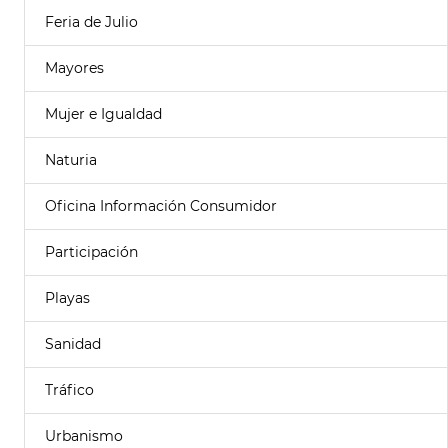
Feria de Julio
Mayores
Mujer e Igualdad
Naturia
Oficina Información Consumidor
Participación
Playas
Sanidad
Tráfico
Urbanismo