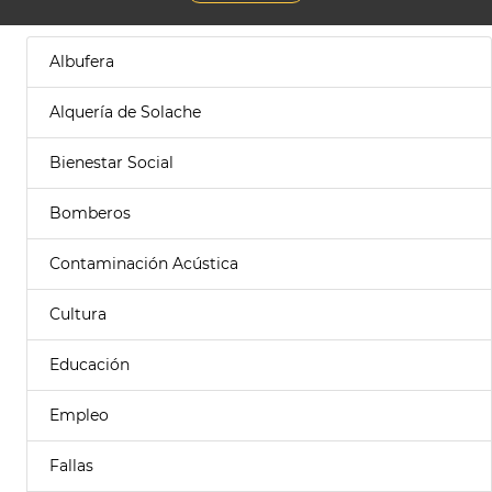
Albufera
Alquería de Solache
Bienestar Social
Bomberos
Contaminación Acústica
Cultura
Educación
Empleo
Fallas