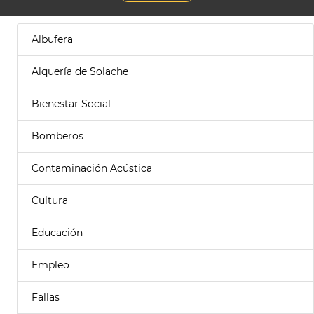
Albufera
Alquería de Solache
Bienestar Social
Bomberos
Contaminación Acústica
Cultura
Educación
Empleo
Fallas