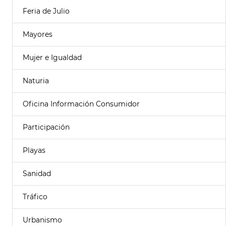
Feria de Julio
Mayores
Mujer e Igualdad
Naturia
Oficina Información Consumidor
Participación
Playas
Sanidad
Tráfico
Urbanismo