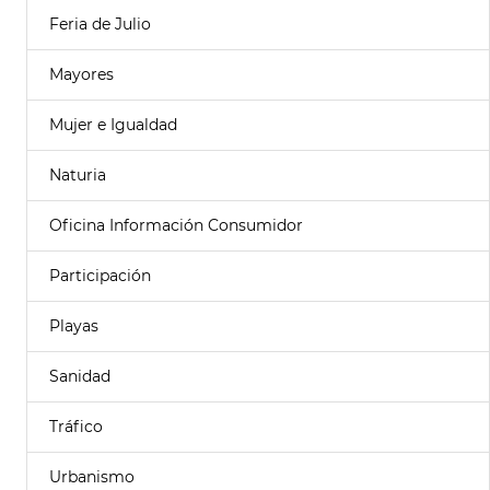
Feria de Julio
Mayores
Mujer e Igualdad
Naturia
Oficina Información Consumidor
Participación
Playas
Sanidad
Tráfico
Urbanismo