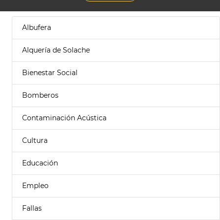
Albufera
Alquería de Solache
Bienestar Social
Bomberos
Contaminación Acústica
Cultura
Educación
Empleo
Fallas